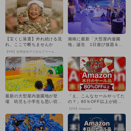
【宝くじ落選】外れ続ける流
湘南に最新「大型屋内遊園
れ、ここで断ちませんか
地」誕生 1日遊び放題＆室
内雪遊び
【PR】合同会社デジタルファーム
最新の大型屋内遊園地が登
「え、こんなセールやってた
場 幼児も小学生も思い切り
の？」80％OFF以上が続々
遊べる！
登場！Amazonの本気が...
【PR】Amazon