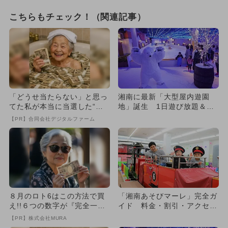
こちらもチェック！（関連記事）
「どうせ当たらない」と思っ
湘南に最新「大型屋内遊園
てた私が本当に当選した“買
地」誕生 1日遊び放題＆室
い方”がこれ
内雪遊び
【PR】合同会社デジタルファーム
８月のロト6はこの方法で買
「湘南あそびマーレ」完全ガ
え!!６つの数字が『完全一
イド 料金・割引・アクセ
致』する方法
ス・遊具も
【PR】株式会社MURA