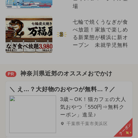
場
七輪で焼くうなぎが食
べ放題！家族で楽しめ
3
る新業態が横浜に新オ
ープン 未就学児無料
神奈川県近郊のオススメおでかけ
PR
＼ え…？大好物のおやつが無料…？／
3歳～OK！猫カフェの大人
気おやつ「550円⇒無料ク
ーポン」進呈♪
千葉県千葉市美浜区
クーポン