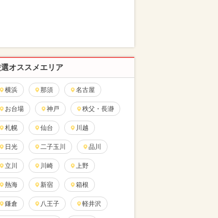
厳選オススメエリア
横浜
那須
名古屋
お台場
神戸
秩父・長瀞
札幌
仙台
川越
日光
二子玉川
品川
立川
川崎
上野
熱海
新宿
箱根
鎌倉
八王子
軽井沢