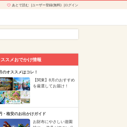
あとで読む
ユーザー登録(無料)
ログイン
オススメおでかけ情報
月のオススメはコレ！
【関東】8月のおすすめ
を厳選してお届け！
円・格安のお出かけガイド
お財布にやさしい遊園