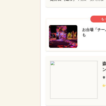
も
お台場「チー
も