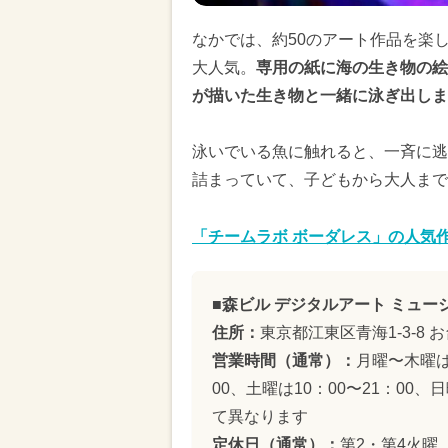
なかでは、約50のアート作品を楽
大人気。
専用の紙に海の生き物の絵
が描いた生き物と一緒に泳ぎ出しま
泳いでいる魚に触れると、一斉に逃
詰まっていて、子どもから大人まで
「チームラボ ボーダレス」の人気
■森ビル デジタルアート ミュー
住所：
東京都江東区青海1-3-8
営業時間（通常）：
月曜〜木曜は1
00、土曜は10：00〜21：00
て異なります
定休日（通常）：
第2・第4火曜