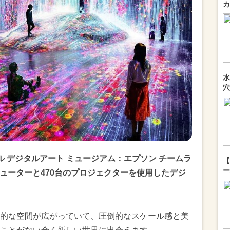
カ
水
穴
 デジタルアート ミュージアム：エプソン チームラ
【
ー
ピューターと470台のプロジェクターを使用したデジ
的な空間が広がっていて、圧倒的なスケール感と美