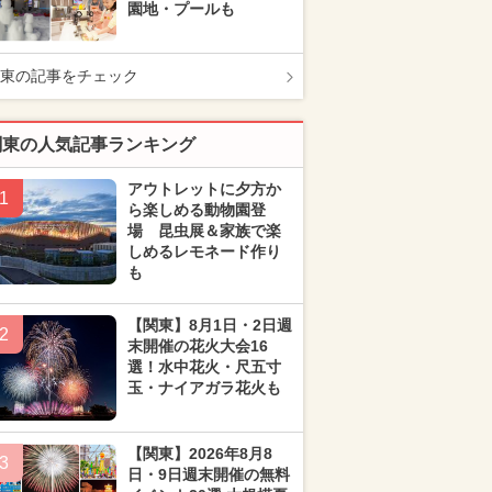
園地・プールも
東の記事をチェック
関東の人気記事ランキング
アウトレットに夕方か
1
ら楽しめる動物園登
場 昆虫展＆家族で楽
しめるレモネード作り
も
【関東】8月1日・2日週
2
末開催の花火大会16
選！水中花火・尺五寸
玉・ナイアガラ花火も
【関東】2026年8月8
3
日・9日週末開催の無料