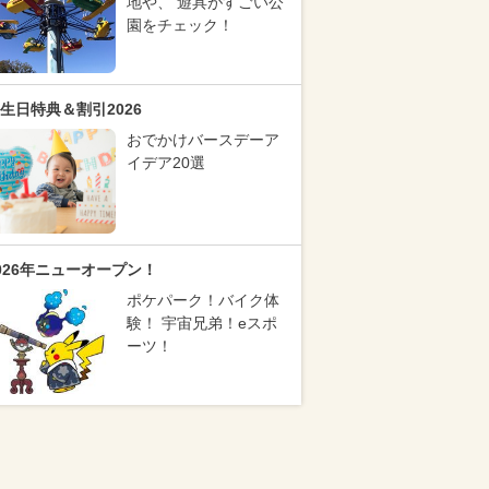
地や、 遊具がすごい公
園をチェック！
生日特典＆割引2026
おでかけバースデーア
イデア20選
026年ニューオープン！
ポケパーク！バイク体
験！ 宇宙兄弟！eスポ
ーツ！