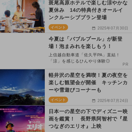
斑尾高原ホテルで楽しむ涼やかな
夏休み 14の特典付きオールイ
ンクルーシブプラン登場
イベント
2025年07月30日
今夏は「バブルプール」が新登
場！泡まみれを楽しもう！
上信越自動車道「佐久平PA」直結！
「涼」を感じるひんやり体験◎
PR
軽井沢の星空を満喫！夏の夜空を
楽しむ観望会が開催 キッチンカ
ーや雪遊びコーナーも
イベント
2025年07月24日
日本一の星空の下でディズニー映
画を鑑賞！ 長野県阿智村で『星
つなぎのエリオ』上映