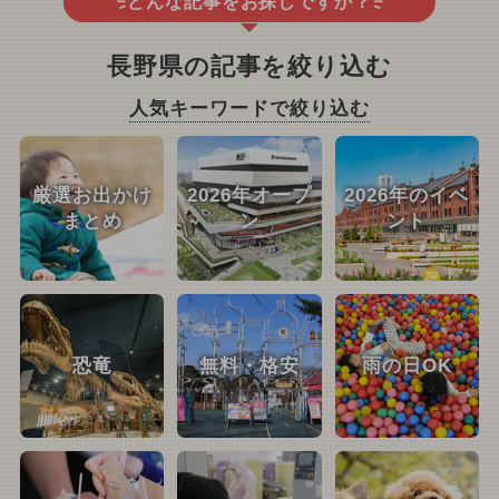
どんな記事をお探しですか？
長野県の記事を絞り込む
人気キーワードで絞り込む
厳選お出かけ
2026年オープ
2026年のイベ
まとめ
ン
ント
恐竜
無料・格安
雨の日OK