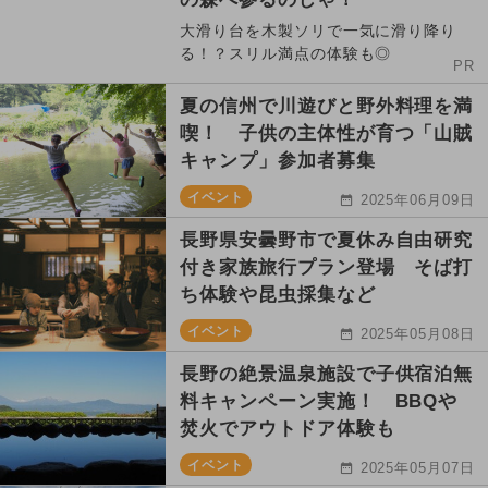
大滑り台を木製ソリで一気に滑り降り
る！？スリル満点の体験も◎
PR
夏の信州で川遊びと野外料理を満
喫！ 子供の主体性が育つ「山賊
キャンプ」参加者募集
イベント
2025年06月09日
長野県安曇野市で夏休み自由研究
付き家族旅行プラン登場 そば打
ち体験や昆虫採集など
イベント
2025年05月08日
長野の絶景温泉施設で子供宿泊無
料キャンペーン実施！ BBQや
焚火でアウトドア体験も
イベント
2025年05月07日