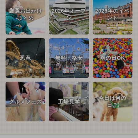
厳選お出かけ
2026年オープ
2026年のイベ
まとめ
ン
ント
恐竜
無料・格安
雨の日OK
今日は何の
グルメフェス
工場見学
日？