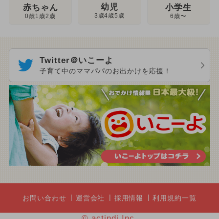
幼児
赤ちゃん
小学生
3歳4歳5歳
0歳1歳2歳
6歳〜
Twitter＠いこーよ
子育て中のママパパのお出かけを応援！
お問い合わせ
運営会社
採用情報
利用規約一覧
© actindi Inc.