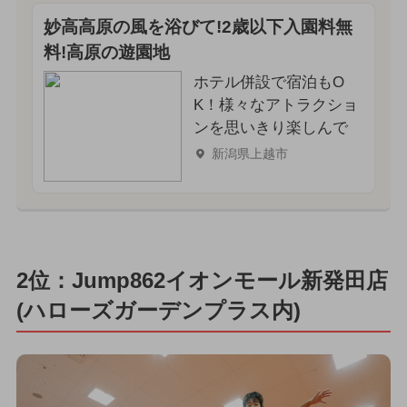
妙高高原の風を浴びて!2歳以下入園料無
料!高原の遊園地
ホテル併設で宿泊もO
K！様々なアトラクショ
ンを思いきり楽しんで
新潟県上越市
2位：Jump862イオンモール新発田店
(ハローズガーデンプラス内)