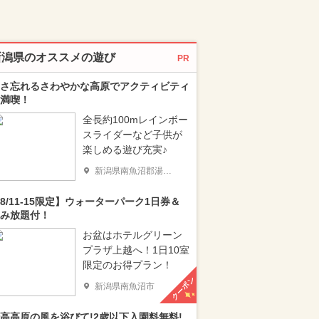
新潟県のオススメの遊び
PR
さ忘れるさわやかな高原でアクティビティ
満喫！
全長約100mレインボー
スライダーなど子供が
楽しめる遊び充実♪
新潟県南魚沼郡湯沢町
8/11-15限定】ウォーターパーク1日券＆
み放題付！
お盆はホテルグリーン
プラザ上越へ！1日10室
限定のお得プラン！
クーポン
新潟県南魚沼市
高高原の風を浴びて!2歳以下入園料無料!