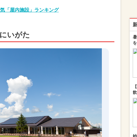
気「屋内施設」ランキング
オにいがた
暑
を
【
飲
妙