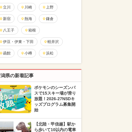
立川
川崎
上野
新宿
熱海
鎌倉
八王子
箱根
伊豆・伊東・下田
軽井沢
函館
小樽
浜松
新潟県の新着記事
ポケモンのシーズンパ
スで15スキー場が滑り
放題！2026-27NSDキ
ッズプログラム募集開
始
【北陸・甲信越】駅か
ら歩いて10以内の電車