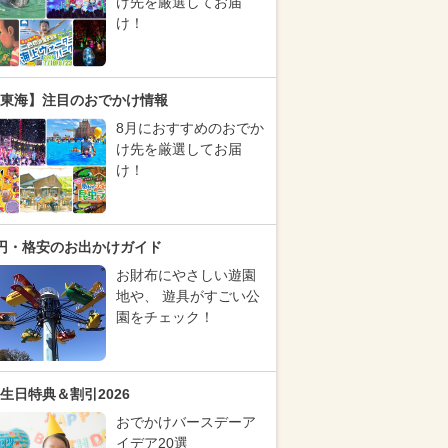
け先を厳選してお届
け！
東海】注目のおでかけ情報
8月におすすめのおでか
け先を厳選してお届
け！
円・格安のお出かけガイド
お財布にやさしい遊園
地や、 遊具がすごい公
園をチェック！
生日特典＆割引2026
おでかけバースデーア
イデア20選