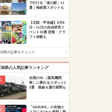
で行ける「道の駅」11
選｜海絶景スポットも
【北陸・甲信越】8月8
日～11日の自由研究イ
ベント10選 恐竜・クラ
フト体験も
潟県の記事をチェック
新潟県の人気記事ランキング
全国のSL（蒸気機関
1
車）に乗れるスポット1
3選 路線＆運行期間も
「SASUKE」の名物エ
2
リアに小1から挑戦！新