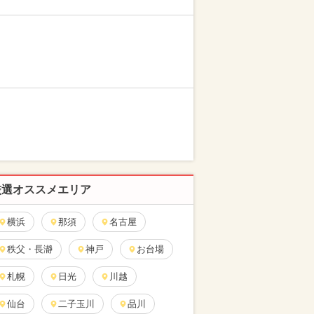
厳選オススメエリア
横浜
那須
名古屋
秩父・長瀞
神戸
お台場
札幌
日光
川越
仙台
二子玉川
品川