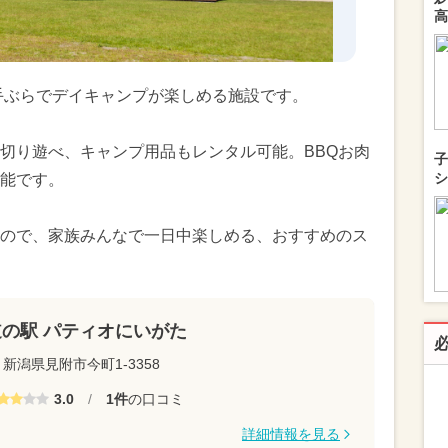
高
手ぶらでデイキャンプが楽しめる施設です。
切り遊べ、キャンプ用品もレンタル可能。BBQお肉
子
シ
能です。
ので、家族みんなで一日中楽しめる、おすすめのス
道の駅 パティオにいがた
新潟県見附市今町1-3358
3.0
/
1件
の口コミ
詳細情報を見る