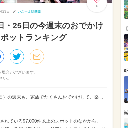
6
5月23日
いこーよ編集部
4日・25日の今週末のおでかけ
【
スポットランキング
0
る場合がございます。
さい。
5日（日）の週末も、家族でたくさんおでかけして、楽し
誕
れている97,000件以上のスポットのなかから、