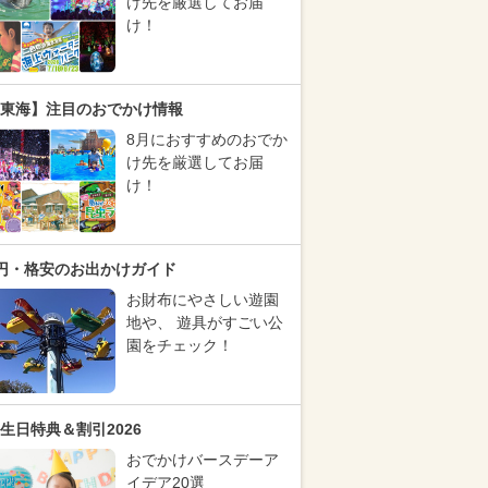
け先を厳選してお届
け！
東海】注目のおでかけ情報
8月におすすめのおでか
け先を厳選してお届
け！
円・格安のお出かけガイド
お財布にやさしい遊園
地や、 遊具がすごい公
園をチェック！
生日特典＆割引2026
おでかけバースデーア
イデア20選