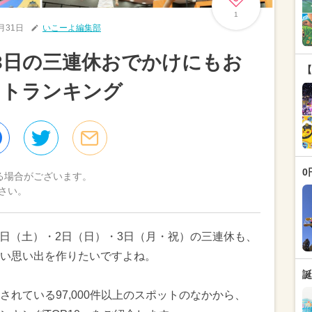
1
0月31日
いこーよ編集部
～3日の三連休おでかけにもお
【
ットランキング
0
る場合がございます。
さい。
月1日（土）・2日（日）・3日（月・祝）の三連休も、
い思い出を作りたいですよね。
誕
れている97,000件以上のスポットのなかから、