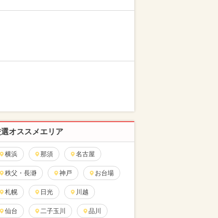
厳選オススメエリア
横浜
那須
名古屋
秩父・長瀞
神戸
お台場
札幌
日光
川越
仙台
二子玉川
品川