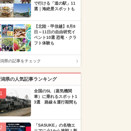
で行ける「道の駅」11
選｜海絶景スポットも
【北陸・甲信越】8月8
日～11日の自由研究イ
ベント10選 恐竜・クラ
フト体験も
潟県の記事をチェック
新潟県の人気記事ランキング
全国のSL（蒸気機関
1
車）に乗れるスポット1
3選 路線＆運行期間も
「SASUKE」の名物エ
2
リアに小1から挑戦！新