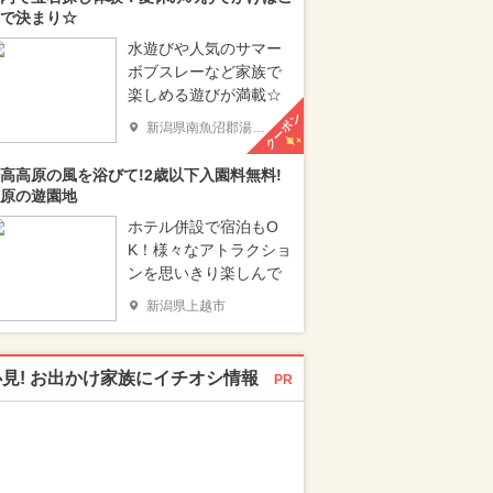
で決まり☆
水遊びや人気のサマー
ボブスレーなど家族で
楽しめる遊びが満載☆
クーポン
新潟県南魚沼郡湯沢町
高高原の風を浴びて!2歳以下入園料無料!
原の遊園地
ホテル併設で宿泊もO
K！様々なアトラクショ
ンを思いきり楽しんで
新潟県上越市
必見! お出かけ家族にイチオシ情報
PR