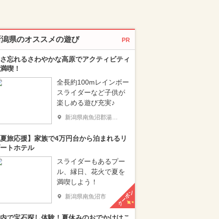
新潟県のオススメの遊び
PR
さ忘れるさわやかな高原でアクティビティ
満喫！
全長約100mレインボー
スライダーなど子供が
楽しめる遊び充実♪
新潟県南魚沼郡湯沢町
夏旅応援】家族で4万円台から泊まれるリ
ートホテル
スライダーもあるプー
ル、縁日、花火で夏を
満喫しよう！
クーポン
新潟県南魚沼市
内で宝石探し体験！夏休みのおでかけはこ