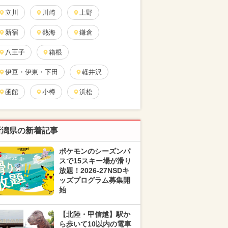
立川
川崎
上野
新宿
熱海
鎌倉
八王子
箱根
伊豆・伊東・下田
軽井沢
函館
小樽
浜松
新潟県の新着記事
ポケモンのシーズンパ
スで15スキー場が滑り
放題！2026-27NSDキ
ッズプログラム募集開
始
【北陸・甲信越】駅か
ら歩いて10以内の電車