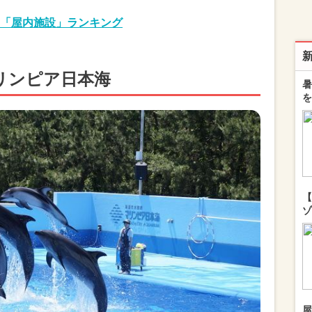
「屋内施設」ランキング
リンピア日本海
暑
を
【
ゾ
屋