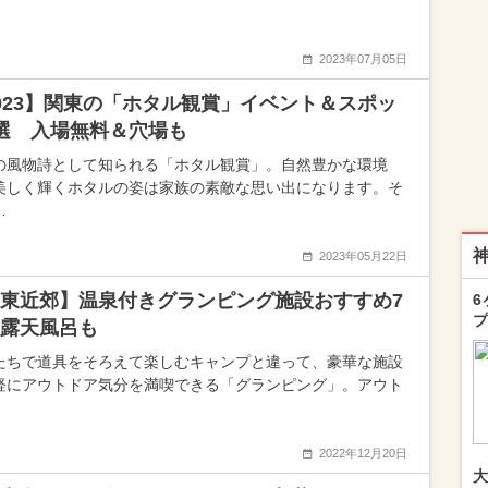
2023年07月05日
023】関東の「ホタル観賞」イベント＆スポッ
選 入場無料＆穴場も
の風物詩として知られる「ホタル観賞」。自然豊かな環境
美しく輝くホタルの姿は家族の素敵な思い出になります。そ
…
2023年05月22日
東近郊】温泉付きグランピング施設おすすめ7
6
プ
露天風呂も
たちで道具をそろえて楽しむキャンプと違って、豪華な施設
軽にアウトドア気分を満喫できる「グランピング」。アウト
2022年12月20日
大