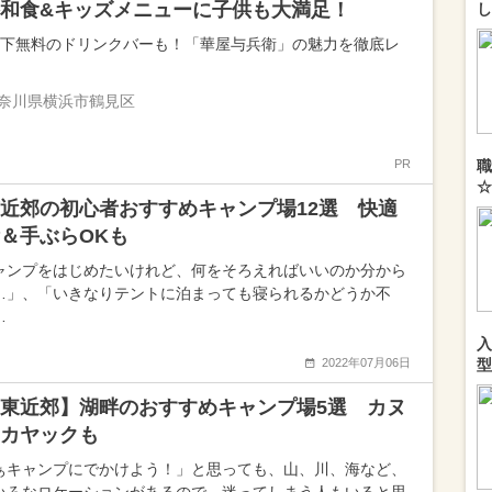
和食&キッズメニューに子供も大満足！
し
以下無料のドリンクバーも！「華屋与兵衛」の魅力を徹底レ
奈川県横浜市鶴見区
PR
職
☆
近郊の初心者おすすめキャンプ場12選 快適
＆手ぶらOKも
ャンプをはじめたいけれど、何をそろえればいいのか分から
…」、「いきなりテントに泊まっても寝られるかどうか不
…
入
2022年07月06日
型
東近郊】湖畔のおすすめキャンプ場5選 カヌ
カヤックも
ぁキャンプにでかけよう！」と思っても、山、川、海など、