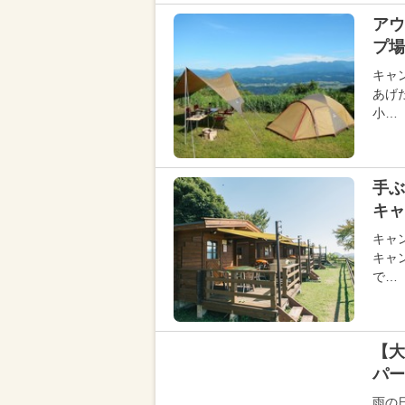
アウ
プ場
キャ
あげ
小…
手ぶ
キャ
キャ
キャ
で…
【大
パー
雨の