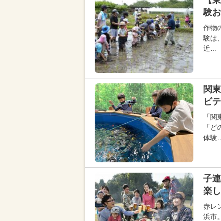
【東
験お
作物
験は
近…
関東
ビテ
「関
「ど
体験
子連
楽し
赤レ
浜市