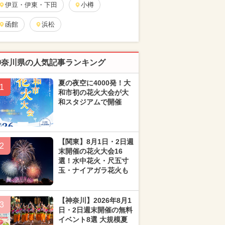
伊豆・伊東・下田
小樽
函館
浜松
神奈川県の人気記事ランキング
夏の夜空に4000発！大
1
和市初の花火大会が大
和スタジアムで開催
【関東】8月1日・2日週
2
末開催の花火大会16
選！水中花火・尺五寸
玉・ナイアガラ花火も
【神奈川】2026年8月1
3
日・2日週末開催の無料
イベント8選 大規模夏