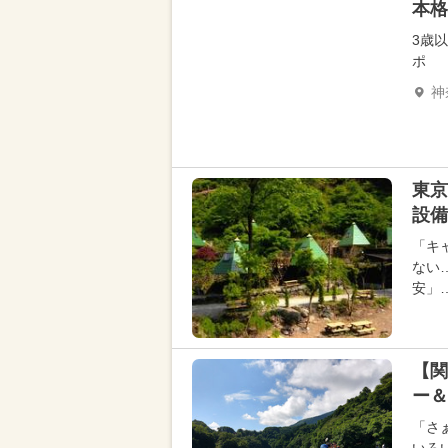
本格
3歳
ポ
神
東京
設備
「キ
ない
安」
【関
ー＆
「さ