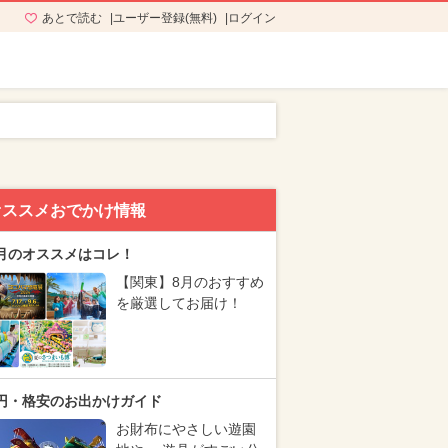
あとで読む
ユーザー登録(無料)
ログイン
オススメおでかけ情報
月のオススメはコレ！
【関東】8月のおすすめ
を厳選してお届け！
円・格安のお出かけガイド
お財布にやさしい遊園