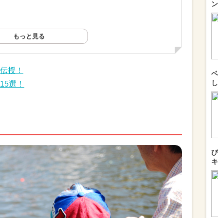
ン
もっと見る
伝授！
ベ
し
15選！
び
キ