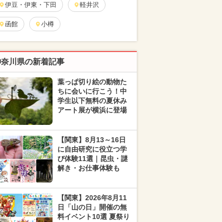
伊豆・伊東・下田
軽井沢
函館
小樽
神奈川県の新着記事
葉っぱ切り絵の動物た
ちに会いに行こう！中
学生以下無料の夏休み
アート展が横浜に登場
【関東】8月13～16日
に自由研究に役立つ学
び体験11選｜昆虫・謎
解き・お仕事体験も
【関東】2026年8月11
日「山の日」開催の無
料イベント10選 夏祭り