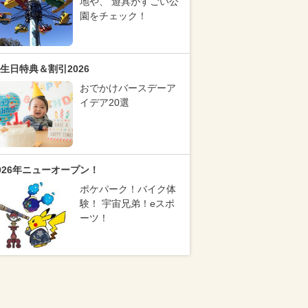
地や、 遊具がすごい公
園をチェック！
生日特典＆割引2026
おでかけバースデーア
イデア20選
026年ニューオープン！
ポケパーク！バイク体
験！ 宇宙兄弟！eスポ
ーツ！