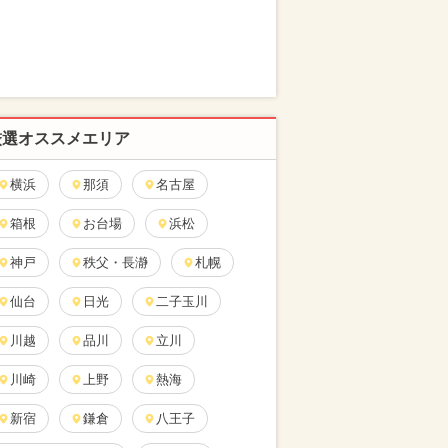
厳選オススメエリア
横浜
那須
名古屋
箱根
お台場
浜松
神戸
秩父・長瀞
札幌
仙台
日光
二子玉川
川越
品川
立川
川崎
上野
熱海
新宿
鎌倉
八王子