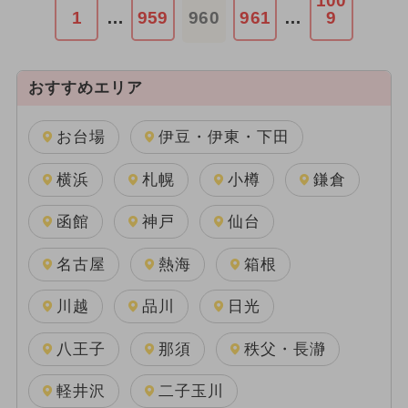
100
1
…
959
960
961
…
9
おすすめエリア
お台場
伊豆・伊東・下田
横浜
札幌
小樽
鎌倉
函館
神戸
仙台
名古屋
熱海
箱根
川越
品川
日光
八王子
那須
秩父・長瀞
軽井沢
二子玉川