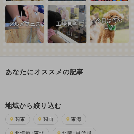
今日は何の
グルメフェス
工場見学
日？
あなたにオススメの記事
地域から絞り込む
関東
関西
東海
北海道･東北
北陸･甲信越