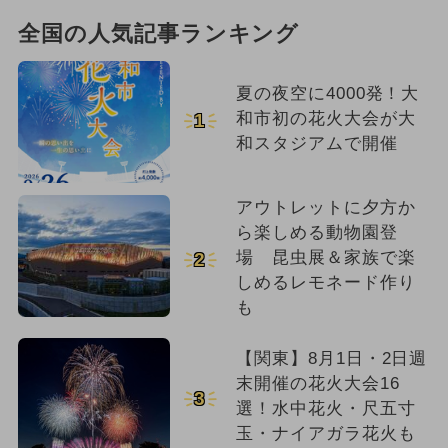
全国の人気記事ランキング
夏の夜空に4000発！大
和市初の花火大会が大
1
和スタジアムで開催
アウトレットに夕方か
ら楽しめる動物園登
場 昆虫展＆家族で楽
2
しめるレモネード作り
も
【関東】8月1日・2日週
末開催の花火大会16
3
選！水中花火・尺五寸
玉・ナイアガラ花火も