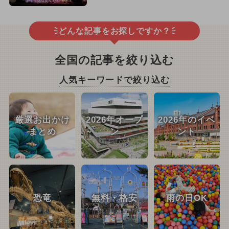
どんな記事をお探しですか？
全国の記事を絞り込む
人気キーワードで絞り込む
厳選お出かけ
2026年オープ
2026年のイベ
まとめ
ン
ント
恐竜
無料・格安
雨の日OK