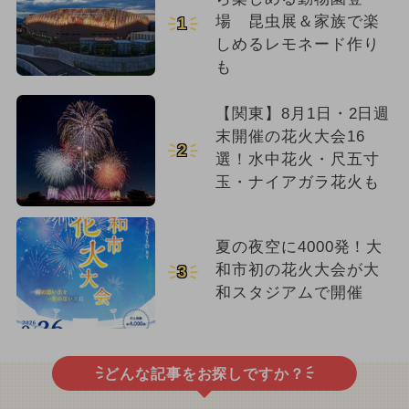
場 昆虫展＆家族で楽
1
しめるレモネード作り
も
【関東】8月1日・2日週
末開催の花火大会16
2
選！水中花火・尺五寸
玉・ナイアガラ花火も
夏の夜空に4000発！大
和市初の花火大会が大
3
和スタジアムで開催
どんな記事をお探しですか？