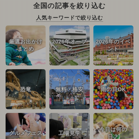
全国の記事を絞り込む
人気キーワードで絞り込む
厳選お出かけ
2026年オープ
2026年のイベ
まとめ
ン
ント
恐竜
無料・格安
雨の日OK
今日は何の
グルメフェス
工場見学
日？