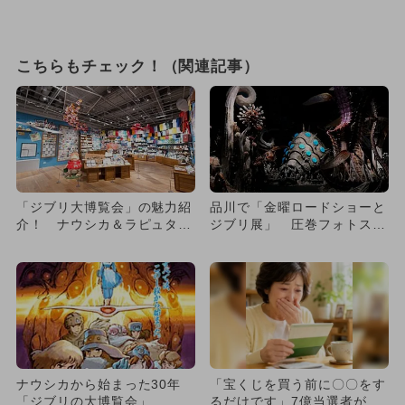
こちらもチェック！（関連記事）
「ジブリ大博覧会」の魅力紹
品川で「金曜ロードショーと
介！ ナウシカ＆ラピュタ＆
ジブリ展」 圧巻フォトスポ
トトロも
ット登場
ナウシカから始まった30年
「宝くじを買う前に〇〇をす
「ジブリの大博覧会」
るだけです」7億当選者が続