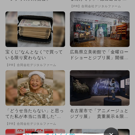
出
【PR】合同会社デジタルファーム
宝くじ“なんとなく”で買って
広島県立美術館で「金曜ロー
いる限り変わらない
ドショーとジブリ展」開催
作品世界に入り込めるAR体
【PR】合同会社デジタルファーム
験...
「どうせ当たらない」と思っ
名古屋市で「アニメージュと
てた私が本当に当選した“買
ジブリ展」 貴重展示＆限定
い方”がこれ
グッズも
【PR】合同会社デジタルファーム
×