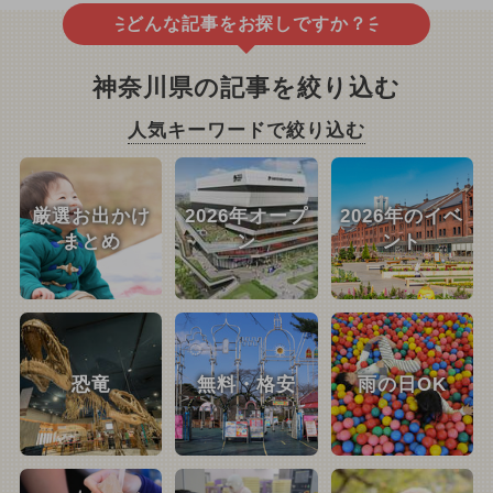
どんな記事をお探しですか？
神奈川県の記事を絞り込む
人気キーワードで絞り込む
厳選お出かけ
2026年オープ
2026年のイベ
まとめ
ン
ント
恐竜
無料・格安
雨の日OK