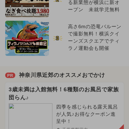
る新業態が横浜に新オ
ープン 未就学児無料
高さ6mの恐竜バルーン
で撮影無料！横浜クイ
3
ーンズスクエアでティ
ラノ運動会も開催
神奈川県近郊のオススメおでかけ
PR
3歳未満は入館無料！6種類のお風呂で家族
団らん♪
四季を感じられる露天風呂
が人気♪お得なクーポン進
呈中！