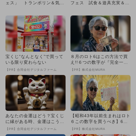
ェス」 トランポリン＆気球
フェス 試食＆遊具充実＆ス
搭乗も！
イーツも
宝くじ“なんとなく”で買って
８月のロト6はこの方法で買
いる限り変わらない
え!!６つの数字が『完全一
致』する方法
【PR】合同会社デジタルファーム
【PR】株式会社MURA
あなたの金運はどう？宝くじ
【昭和43年以前生まれはロト
に縁がある時、金運はこう変
６この数字を買うべき】6つ
わる
の数字が「完全一致」する
【PR】合同会社デジタルファーム
【PR】株式会社MURA
方...