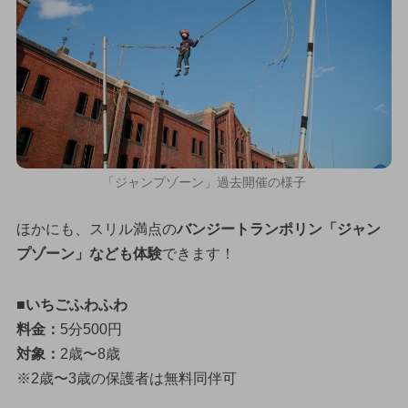
「ジャンプゾーン」過去開催の様子
ほかにも、スリル満点の
バンジートランポリン「ジャン
プゾーン」なども体験
できます！
■いちごふわふわ
料金：
5分500円
対象：
2歳〜8歳
※2歳〜3歳の保護者は無料同伴可