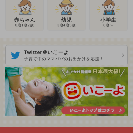
幼児
赤ちゃん
小学生
3歳4歳5歳
0歳1歳2歳
6歳〜
Twitter＠いこーよ
子育て中のママパパのお出かけを応援！