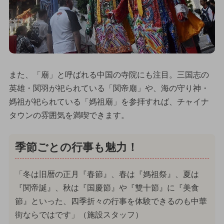
また、「廟」と呼ばれる中国の寺院にも注目。三国志の
英雄・関羽が祀られている「関帝廟」や、海の守り神・
媽祖が祀られている「媽祖廟」を参拝すれば、チャイナ
タウンの雰囲気を満喫できます。
季節ごとの行事も魅力！
「冬は旧暦の正月『春節』、春は『媽祖祭』、夏は
『関帝誕』、秋は『国慶節』や『雙十節』に『美食
節』といった、四季折々の行事を体験できるのも中華
街ならではです」（施設スタッフ）