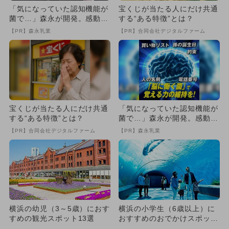
「気になっていた認知機能が
宝くじが当たる人にだけ共通
菌で…」森永が開発。感動の
する“ある特徴”とは？
70代続出
【PR】森永乳業
【PR】合同会社デジタルファーム
宝くじが当たる人にだけ共通
「気になっていた認知機能が
する“ある特徴”とは？
菌で…」森永が開発。感動の
70代続出
【PR】合同会社デジタルファーム
【PR】森永乳業
横浜の幼児（3～5歳）におす
横浜の小学生（6歳以上）に
すめの観光スポット13選
おすすめのおでかけスポット
14選