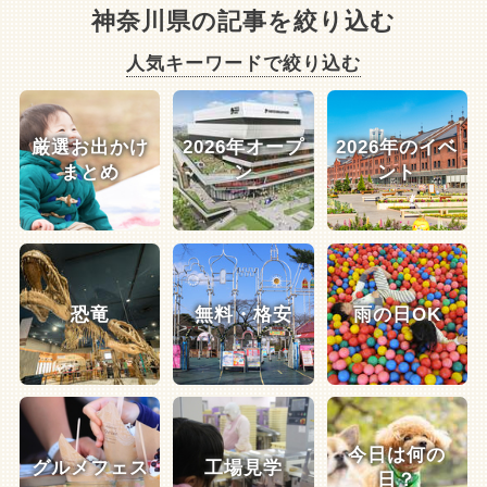
神奈川県の記事を絞り込む
人気キーワードで絞り込む
厳選お出かけ
2026年オープ
2026年のイベ
まとめ
ン
ント
恐竜
無料・格安
雨の日OK
今日は何の
グルメフェス
工場見学
日？