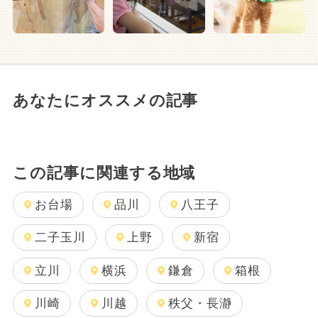
あなたにオススメの記事
この記事に関連する地域
お台場
品川
八王子
二子玉川
上野
新宿
立川
横浜
鎌倉
箱根
川崎
川越
秩父・長瀞