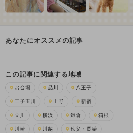
あなたにオススメの記事
この記事に関連する地域
お台場
品川
八王子
二子玉川
上野
新宿
立川
横浜
鎌倉
箱根
川崎
川越
秩父・長瀞