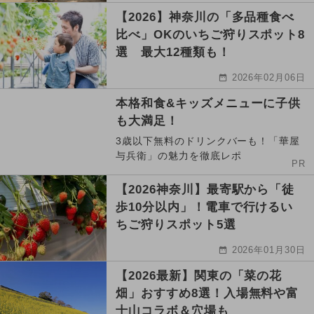
【2026】神奈川の「多品種食べ
比べ」OKのいちご狩りスポット8
選 最大12種類も！
2026年02月06日
本格和食&キッズメニューに子供
も大満足！
3歳以下無料のドリンクバーも！「華屋
与兵衛」の魅力を徹底レポ
PR
【2026神奈川】最寄駅から「徒
歩10分以内」！電車で行けるい
ちご狩りスポット5選
2026年01月30日
【2026最新】関東の「菜の花
畑」おすすめ8選！入場無料や富
士山コラボ＆穴場も