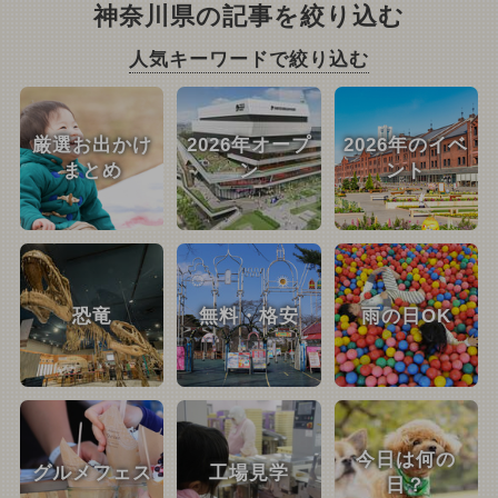
神奈川県の記事を絞り込む
人気キーワードで絞り込む
厳選お出かけ
2026年オープ
2026年のイベ
まとめ
ン
ント
恐竜
無料・格安
雨の日OK
今日は何の
グルメフェス
工場見学
日？