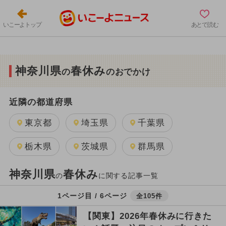
いこーよトップ
あとで読む
神奈川県
春休み
の
のおでかけ
近隣の都道府県
東京都
埼玉県
千葉県
栃木県
茨城県
群馬県
神奈川県
春休み
の
に関する記事一覧
1ページ目 / 6ページ
全105件
【関東】2026年春休みに行きた