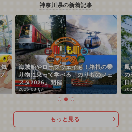
神奈川県の新着記事
人気
海賊船やロープウェイも！箱根の乗
風
プ
り物に乗って学べる「のりものフェ
の
スタ2026」開催
日
2026-08-07
202
もっと見る