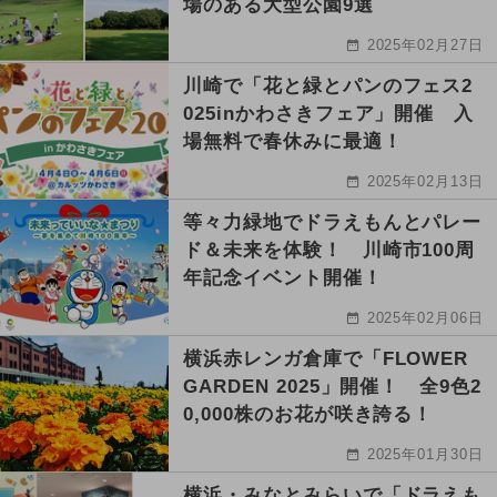
場のある大型公園9選
2025年02月27日
川崎で「花と緑とパンのフェス2
025inかわさきフェア」開催 入
場無料で春休みに最適！
2025年02月13日
等々力緑地でドラえもんとパレー
ド＆未来を体験！ 川崎市100周
年記念イベント開催！
2025年02月06日
横浜赤レンガ倉庫で「FLOWER
GARDEN 2025」開催！ 全9色2
0,000株のお花が咲き誇る！
2025年01月30日
横浜・みなとみらいで「ドラえも