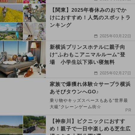
【関東】2025年春休みのおでか
けにおすすめ！人気のスポットラ
ンキング
2025年03月22日
新横浜プリンスホテルに親子向
け"ふわもこアニマルルーム"登
場 小学生以下添い寝無料
2025年02月27日
家族で爆獲れ体験☆サープラ横浜
あそびタウンへGO♪
乗り物やキッズスペースもある“世界最
大級”クレーンゲーム街☆
PR
【神奈川】ピクニックにおすす
め！親子で一日中楽しめる芝生広