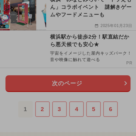
ん」コラボイベント 謎解きゲー
ムやフードメニューも
2025年01月23日
横浜駅から徒歩2分！駅直結だか
ら悪天候でも安心★
宇宙をイメージした屋内キッズパーク！
音や映像に触れて遊べる
PR
次のページ
1
2
3
4
5
6