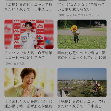
【広島】春のピクニックで行
宝くじ“なんとなく”で買って
きたい！親子で一日中楽しめ
いる限り変わらない
る芝生広場のある大型公園6
【PR】合同会社デジタルファーム
選
アマゾンで大人気！血圧対策
晴れたら芝生の上で遊ぶ！関
はコーヒーに足してみて
東のピクニックおでかけ10選
【PR】森永乳業
【当選した人が暴露】宝くじ
【徳島】春のピクニックで行
運が動く時、必ずある前触れ
きたい！親子で一日中楽しめ
る芝生広場のある大型公園6