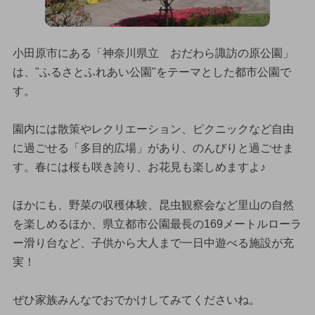
小田原市にある「神奈川県立 おだわら諏訪の原公園」
は、"ふるさとふれあい公園"をテーマとした都市公園で
す。
園内には散策やレクリエーション、ピクニックなど自由
に過ごせる「多目的広場」があり、のんびりと過ごせま
す。春には桜も咲き誇り、お花見も楽しめますよ♪
ほかにも、野菜の収穫体験、昆虫観察会など里山の自然
を楽しめるほか、県立都市公園最長の169メートルローラ
ー滑り台など、子供から大人まで一日中遊べる施設が充
実！
ぜひ家族みんなでおでかけしてみてくださいね。