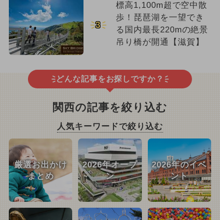
標高1,100m超で空中散
歩！琵琶湖を一望でき
3
る国内最長220mの絶景
吊り橋が開通【滋賀】
どんな記事をお探しですか？
関西の記事を絞り込む
人気キーワードで絞り込む
厳選お出かけ
2026年オープ
2026年のイベ
まとめ
ン
ント