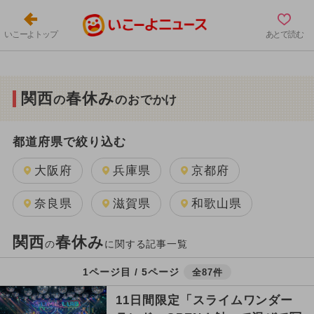
いこーよトップ
あとで読む
関西
春休み
の
のおでかけ
都道府県で絞り込む
大阪府
兵庫県
京都府
奈良県
滋賀県
和歌山県
関西
春休み
の
に関する記事一覧
1ページ目 / 5ページ
全87件
11日間限定「スライムワンダー