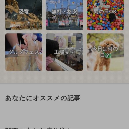
恐竜
無料・格安
雨の日OK
今日は何の
グルメフェス
工場見学
日？
あなたにオススメの記事