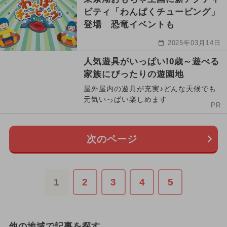
ビティ「わんぱくチュービング」
登場 恐竜イベントも
2025年03月14日
人気遊具がいっぱい!0歳～遊べる
家族にぴったりの遊園地
屋外屋内の遊具が充実♪どんな天候でも
元気いっぱい楽しめます
PR
次のページ
1
2
3
4
5
他の地域で記事を探す