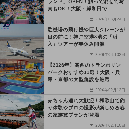
ランド」OPEN！触って混ぜて写
真もOK！大阪・岸和田で
2026年03月24日
駐機場の飛行機や巨大クレーンが
目の前に！神戸空港×港の「潜
入」ツアーが春休み開催
2026年03月02日
【2026年】関西のトランポリン
パークおすすめ11選！大阪・兵
庫・京都の大型施設を厳選
2026年02月13日
赤ちゃん連れ大歓迎！和歌山で釣
り体験やプロの撮影が楽しめる春
の家族旅プランが登場
2026年02月10日