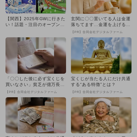
【関西】2025年GWに行きた
玄関に〇〇置いてる人は金運
い！話題・注目のオープン＆
落ちてます…金運を上げる方
リニューアルスポット12...
法とは
【PR】合同会社デジタルファーム
「〇〇した後に必ず宝くじを
宝くじが当たる人にだけ共通
買いなさい」貧乏が億万長者
する“ある特徴”とは？
に
【PR】合同会社デジタルファーム
【PR】合同会社デジタルファーム