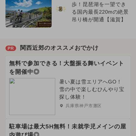
歩！琵琶湖を一望でき
3
る国内最長220mの絶景
吊り橋が開通【滋賀】
関西近郊のオススメおでかけ
PR
無料で参加できる！大盤振る舞いイベント
を開催中◎
暑い夏は雪エリアへGO！
雪の中で楽しむひんやり宝
探し体験！
兵庫県神戸市灘区
駐車場は最大5H無料！未就学児メインの屋
内遊び場◎