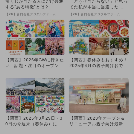
宝くじが当たる人にだけ共通
「どうせ当たらない」と思っ
する“ある特徴”とは？
てた私が本当に当選した“買
い方”がこれ
【PR】合同会社デジタルファーム
【PR】合同会社デジタルファーム
【関西】2026年GWに行きた
【関西】春休みもおすすめ！
い！話題・注目のオープン＆
2025年4月の親子向けおでか
リニューアルスポット11...
け先＆イベントまとめ
【関西】2025年3月29日・3
【関西】2023年オープン＆
0日の今週末（春休み）に無
リニューアル親子向け最新ス
料で楽しめるイベント1...
ポット10選 日本初も！