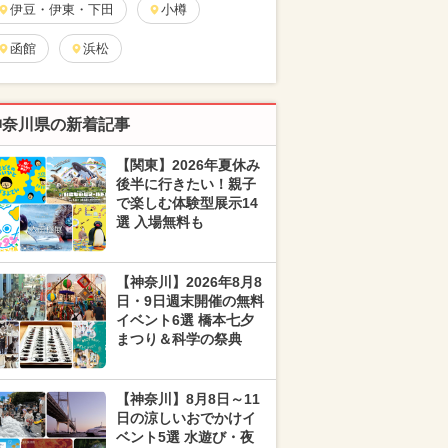
伊豆・伊東・下田
小樽
函館
浜松
神奈川県の新着記事
【関東】2026年夏休み
後半に行きたい！親子
で楽しむ体験型展示14
選 入場無料も
【神奈川】2026年8月8
日・9日週末開催の無料
イベント6選 橋本七夕
まつり＆科学の祭典
【神奈川】8月8日～11
日の涼しいおでかけイ
ベント5選 水遊び・夜