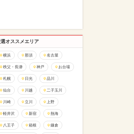
厳選オススメエリア
横浜
那須
名古屋
秩父・長瀞
神戸
お台場
札幌
日光
品川
仙台
川越
二子玉川
川崎
立川
上野
軽井沢
新宿
熱海
八王子
箱根
鎌倉