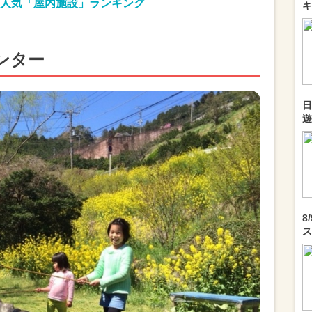
人気「屋内施設」ランキング
キ
ンター
日
遊
8
ス