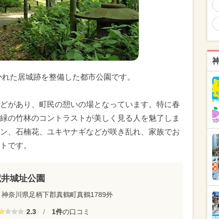
築かれた居城跡を整備した都市公園です。
どがあり、町民の憩いの場となっています。特に春
緑の竹林のコントラストが美しく見る人を魅了しま
ン、石楠花、ユキヤナギなどが咲き乱れ、家族でお
トです。
荒井城址公園
神奈川県足柄下郡真鶴町真鶴1789外
2.3
/
1件
の口コミ