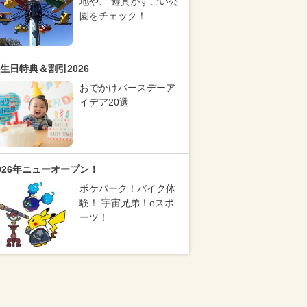
地や、 遊具がすごい公
園をチェック！
生日特典＆割引2026
おでかけバースデーア
イデア20選
026年ニューオープン！
ポケパーク！バイク体
験！ 宇宙兄弟！eスポ
ーツ！