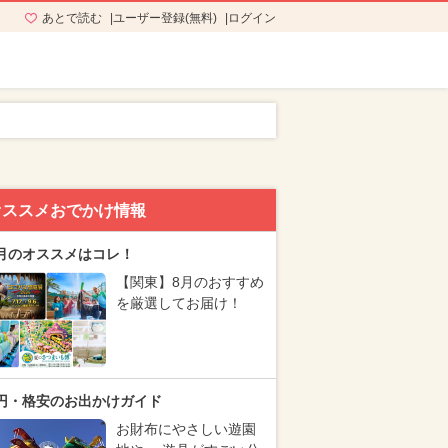
あとで読む
ユーザー登録(無料)
ログイン
オススメおでかけ情報
月のオススメはコレ！
【関東】8月のおすすめ
を厳選してお届け！
円・格安のお出かけガイド
お財布にやさしい遊園