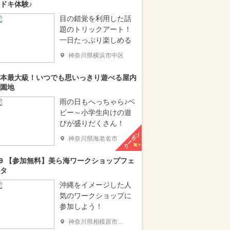
ドキ体験♪
目の錯覚を利用した話
題のトリックアート！
一日たっぷり楽しめる
神奈川県横浜市中区
本最大級！いつでも思いっきり遊べる屋内
園地
雨の日もへっちゃら♪ベ
ビー～小学生向けの遊
びが盛りだくさん！
クーポン
神奈川県海老名市
/9 【参加無料】美ら海ワークショップフェ
タ
沖縄をイメージした人
気のワークショップに
参加しよう！
神奈川県相模原市南区