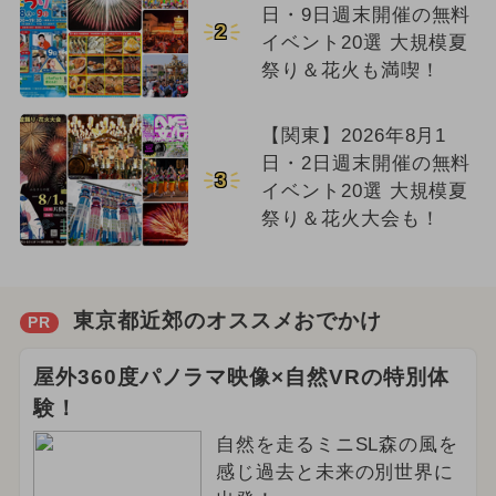
日・9日週末開催の無料
2
イベント20選 大規模夏
祭り＆花火も満喫！
【関東】2026年8月1
日・2日週末開催の無料
3
イベント20選 大規模夏
祭り＆花火大会も！
東京都近郊のオススメおでかけ
PR
屋外360度パノラマ映像×自然VRの特別体
験！
自然を走るミニSL森の風を
感じ過去と未来の別世界に