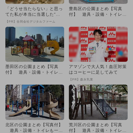
「どうせ当たらない」と思っ
豊島区の公園まとめ【写真
てた私が本当に当選した“買
付】 遊具・設備・トイレも
い方”がこれ
一挙紹介
【PR】合同会社デジタルファーム
墨田区の公園まとめ【写真
アマゾンで大人気！血圧対策
付】 遊具・設備・トイレも
はコーヒーに足してみて
一挙紹介
【PR】森永乳業
北区の公園まとめ【写真付】
荒川区の公園まとめ【写真
遊具・設備・トイレも一挙
付】 遊具・設備・トイレも