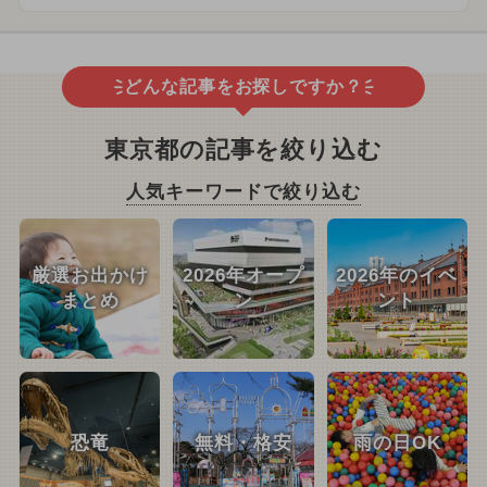
どんな記事をお探しですか？
東京都の記事を絞り込む
人気キーワードで絞り込む
厳選お出かけ
2026年オープ
2026年のイベ
まとめ
ン
ント
恐竜
無料・格安
雨の日OK