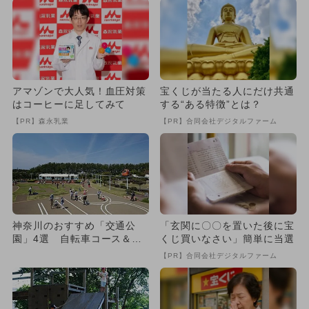
アマゾンで大人気！血圧対策
宝くじが当たる人にだけ共通
はコーヒーに足してみて
する“ある特徴”とは？
【PR】森永乳業
【PR】合同会社デジタルファーム
神奈川のおすすめ「交通公
「玄関に〇〇を置いた後に宝
園」4選 自転車コース＆特
くじ買いなさい」簡単に当選
徴も紹介！
【PR】合同会社デジタルファーム