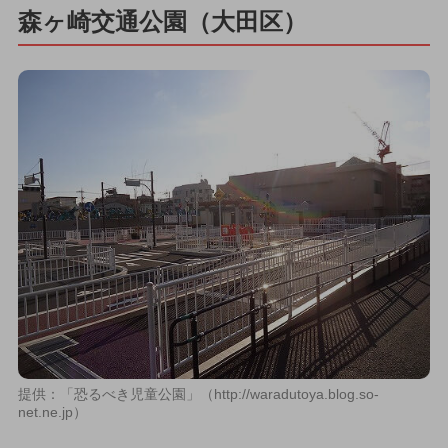
森ヶ崎交通公園（大田区）
提供：「恐るべき児童公園」（http://waradutoya.blog.so-
net.ne.jp）