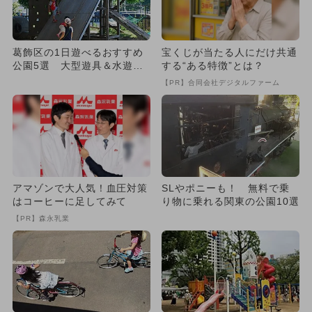
葛飾区の1日遊べるおすすめ
宝くじが当たる人にだけ共通
公園5選 大型遊具＆水遊び
する“ある特徴”とは？
＆動物も！
【PR】合同会社デジタルファーム
アマゾンで大人気！血圧対策
SLやポニーも！ 無料で乗
はコーヒーに足してみて
り物に乗れる関東の公園10選
【PR】森永乳業