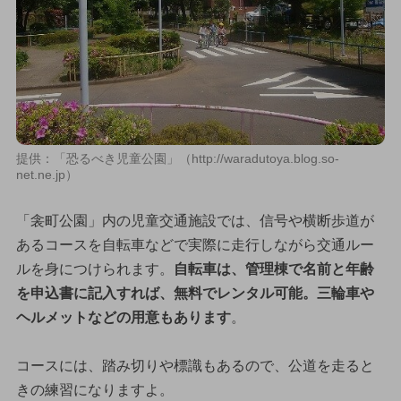
提供：「恐るべき児童公園」（http://waradutoya.blog.so-
net.ne.jp）
「衾町公園」内の児童交通施設では、信号や横断歩道が
あるコースを自転車などで実際に走行しながら交通ルー
ルを身につけられます。
自転車は、管理棟で名前と年齢
を申込書に記入すれば、無料でレンタル可能。三輪車や
ヘルメットなどの用意もあります
。
コースには、踏み切りや標識もあるので、公道を走ると
きの練習になりますよ。