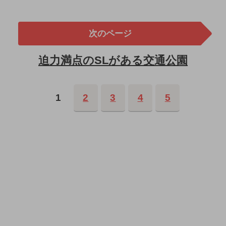
次のページ
迫力満点のSLがある交通公園
1
2
3
4
5