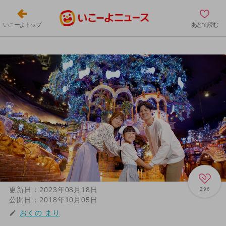
いこーよトップ
あとで読む
更新日：
2023年08月18日
296
公開日：
2018年10月05日
おくの まり