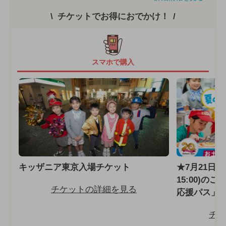
チケットでお得におでかけ！
スマホで購入
キッザニア東京入場チケット
★7月21日～8
15:00)の
チケットの詳細を見る
応援パス」
チケ