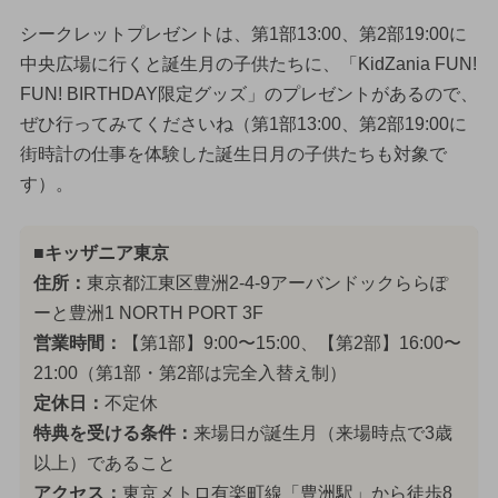
シークレットプレゼントは、第1部13:00、第2部19:00に
中央広場に行くと誕生月の子供たちに、「KidZania FUN!
FUN! BIRTHDAY限定グッズ」のプレゼントがあるので、
ぜひ行ってみてくださいね（第1部13:00、第2部19:00に
街時計の仕事を体験した誕生日月の子供たちも対象で
す）。
■キッザニア東京
住所：
東京都江東区豊洲2-4-9アーバンドックららぽ
ーと豊洲1 NORTH PORT 3F
営業時間：
【第1部】9:00〜15:00、【第2部】16:00〜
21:00（第1部・第2部は完全入替え制）
定休日：
不定休
特典を受ける条件：
来場日が誕生月（来場時点で3歳
以上）であること
アクセス：
東京メトロ有楽町線「豊洲駅」から徒歩8