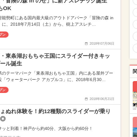
「冒険の森 in のせ」に新アスレチック誕生
もOK
府能勢町にある国内最大級のアウトドアパーク「冒険の森 in
」に、2018年7月14日（土）から、樹上アスレチ…
プン
2018年07月06日
・東条湖おもちゃ王国にスライダー付きキッ
ール誕生
県のテーマパーク「東条湖おもちゃ王国」内にある屋外プー
設「ウォーターパーク アカプルコ」に、2018年6月30…
プン
2018年06月21日
ょぬれ体験を！約12種類のスライダーが乗り
◎
サッと到着！神戸から約40分、大阪から約60分！