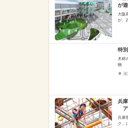
が遊
大阪
が、
特別
木材
物
滋
兵庫
ア
兵庫
ク」