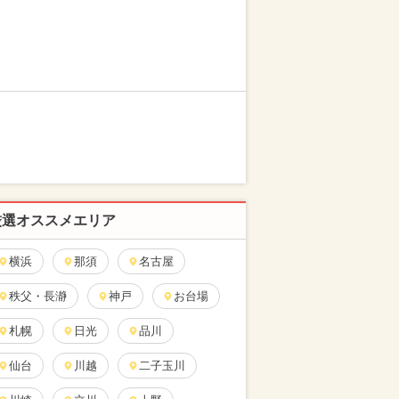
厳選オススメエリア
横浜
那須
名古屋
秩父・長瀞
神戸
お台場
札幌
日光
品川
仙台
川越
二子玉川