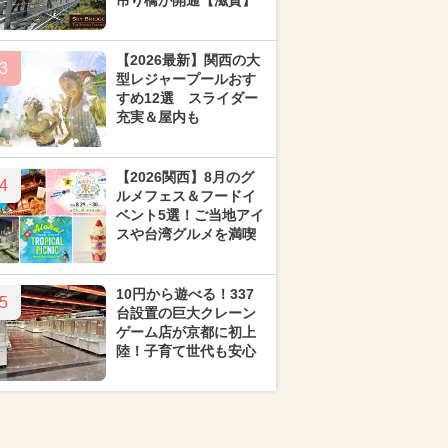
吊り橋が開通【滋賀】
【2026最新】関西の大
3
型レジャープールおす
すめ12選 スライダー
充実＆屋内も
【2026関西】8月のグ
4
ルメフェス＆フードイ
ベント5選！ご当地アイ
スや台湾グルメを満喫
10円から遊べる！337
5
台設置の巨大クレーン
ゲーム店が京都に初上
陸！子育て世代も安心