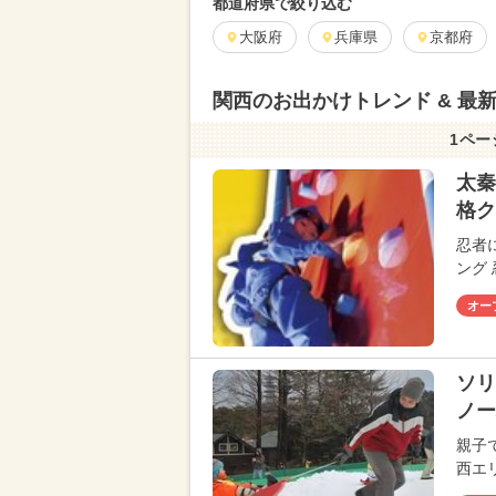
都道府県で絞り込む
大阪府
兵庫県
京都府
関西のお出かけトレンド & 最
1ペー
太秦
格ク
忍者
ング 
オー
ソリ
ノー
親子
西エ