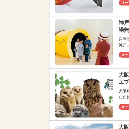
オー
神戸
場無
兵庫
神戸
オー
大阪
エプ
大阪
した体
オー
大阪