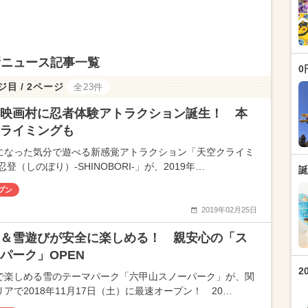
新ニュース記事一覧
0
ジ目 / 2ページ
全23件
映画村に忍者体験アトラクション誕生！ 本
ライミングも
になった気分で遊べる新感覚アトラクション「天空クライミ
忍登（しのぼり）-SHINOBORI-」が、2019年…
誕
プン
2019年02月25日
＆雪遊びが安全に楽しめる！ 親安心の「ス
パーク」OPEN
2
で楽しめる雪のテーマパーク「六甲山スノーパーク」が、関
リアで2018年11月17日（土）に最速オープン！ 20…