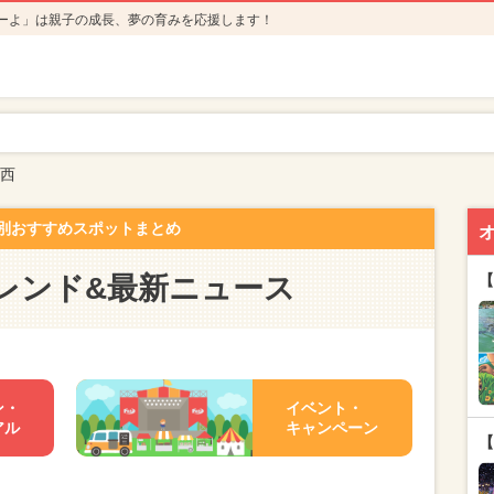
ーよ」は親子の成長、夢の育みを応援します！
西
別おすすめスポットまとめ
レンド&最新ニュース
【
ン・
イベント・
アル
キャンペーン
【