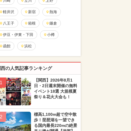
川崎
立川
上野
軽井沢
新宿
熱海
八王子
箱根
鎌倉
伊豆・伊東・下田
小樽
函館
浜松
関西の人気記事ランキング
【関西】2026年8月1
1
日・2日週末開催の無料
イベント18選 大規模夏
祭り＆花火大会も！
標高1,100m超で空中散
2
歩！琵琶湖を一望でき
る国内最長220mの絶景