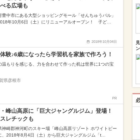
べる広場も
府豊中市にある大型ショッピングモール「せんちゅうパル」
2018年10月6日（土）にリニューアルオープン！ 子ど…
2018年10月04日
見
ン
体験♪6歳になったら学習机を家族で作ろう！
の温もりを感じる、力を合わせて作った机は世界に1つの宝
賀県彦根市
PR
・峰山高原に「巨大ジャングルジム」登場！
スレチックも
県神崎郡神河町のスキー場「峰山高原リゾート ホワイトピー
に、2018年8月4日（土）から巨大ジャングルジム「t…