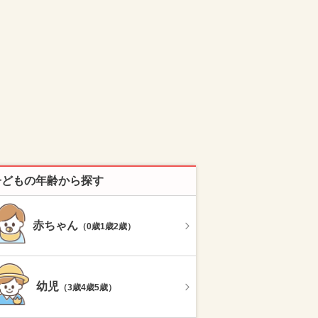
子どもの年齢から探す
赤ちゃん
（0歳1歳2歳）
幼児
（3歳4歳5歳）