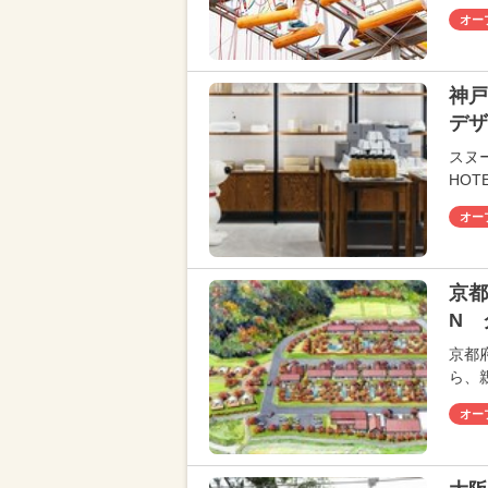
オー
神戸
デザ
スヌ
HOT
オー
京都
N 
京都
ら、親
オー