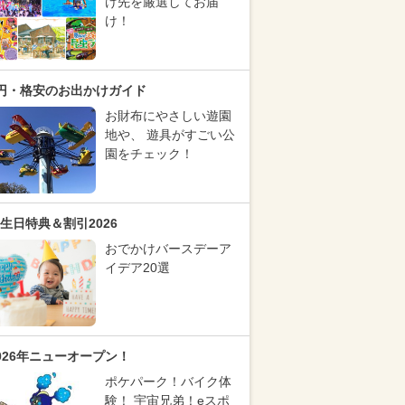
け先を厳選してお届
け！
円・格安のお出かけガイド
お財布にやさしい遊園
地や、 遊具がすごい公
園をチェック！
生日特典＆割引2026
おでかけバースデーア
イデア20選
026年ニューオープン！
ポケパーク！バイク体
験！ 宇宙兄弟！eスポ