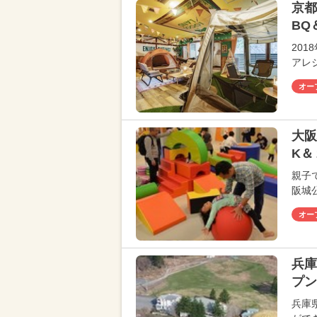
京都
BQ
20
アレ
オー
大阪
K＆
親子
阪城
オー
兵庫
プン
兵庫