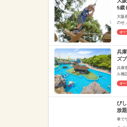
大阪
5歳
大阪
のせ
オー
兵庫
ズプ
兵庫
ル施
オー
びし
放題
車で