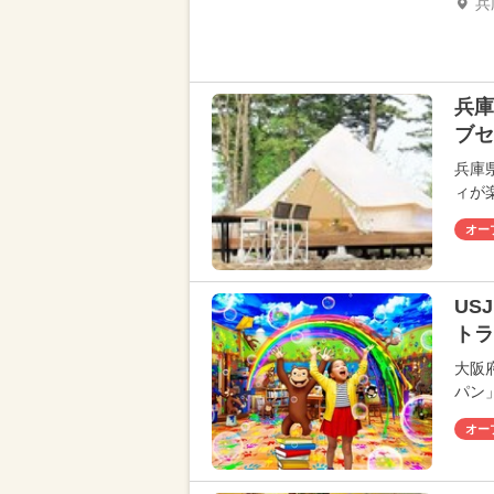
兵
兵庫
ブセ
兵庫
ィが
オー
US
トラ
大阪
パン
オー