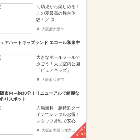
＼幼児から楽しめる！
この夏最高の舞台体
験！／ ス...
大阪府大阪市
ュアハートキッズランド エコール和泉中
大きなボールプールで
泳ごう！大型室内公園
「ピュアキッズ」
大阪府和泉市
阪市内～約30分！リニューアルで綺麗な
釣りスポット
入場無料！超特割クー
ポンでレンタルお得！
スタッフ常駐で安心
クーポン
大阪府大阪市住之江区