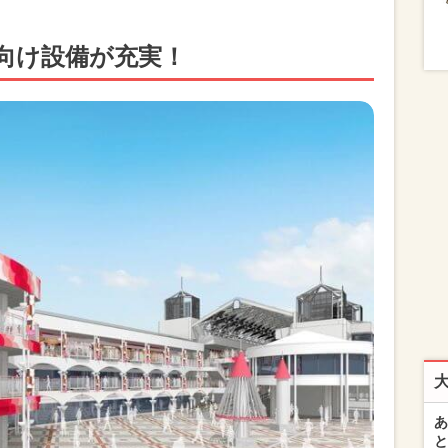
向け設備が充実！
あ
と