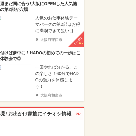
週まだ間に合う!大阪にOPENした人気施
の第2部が穴場
人気のお仕事体験テー
マパークの第2部はお得
に満喫できて狙い目
クーポン
大阪府守口市
付けば夢中に！HADOの初めての一歩はこ
体験会で◎
一回やれば分かる、こ
の楽しさ！60分でHAD
Oの魅力を体感しよ
う！
大阪府和泉市
必見! お出かけ家族にイチオシ情報
PR