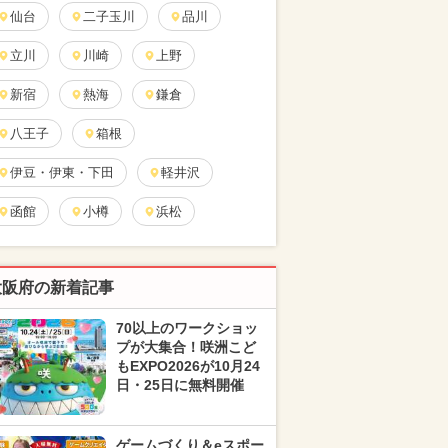
仙台
二子玉川
品川
立川
川崎
上野
新宿
熱海
鎌倉
八王子
箱根
伊豆・伊東・下田
軽井沢
函館
小樽
浜松
大阪府の新着記事
70以上のワークショッ
プが大集合！咲洲こど
もEXPO2026が10月24
日・25日に無料開催
ゲームづくり＆eスポー