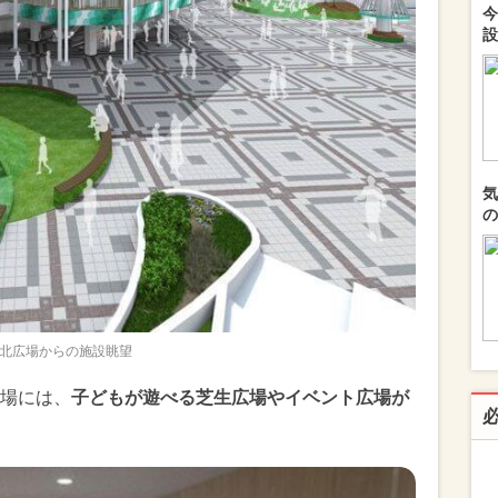
今
設
気
の
北広場からの施設眺望
場には、
子どもが遊べる芝生広場やイベント広場が