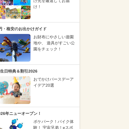
け先を厳選してお届
け！
円・格安のお出かけガイド
お財布にやさしい遊園
地や、 遊具がすごい公
園をチェック！
生日特典＆割引2026
おでかけバースデーア
イデア20選
026年ニューオープン！
ポケパーク！バイク体
験！ 宇宙兄弟！eスポ