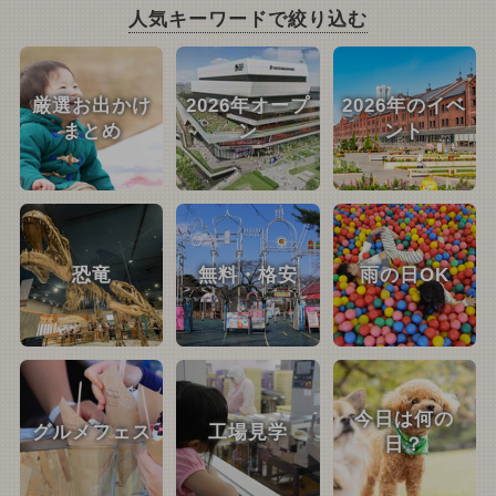
人気キーワードで絞り込む
厳選お出かけ
2026年オープ
2026年のイベ
まとめ
ン
ント
恐竜
無料・格安
雨の日OK
今日は何の
グルメフェス
工場見学
日？