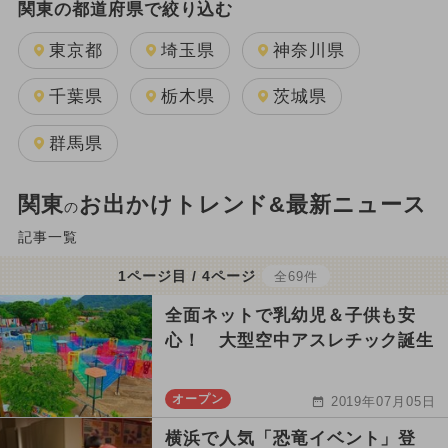
関東の都道府県で絞り込む
東京都
埼玉県
神奈川県
千葉県
栃木県
茨城県
群馬県
関東
お出かけトレンド&最新ニュース
の
記事一覧
1ページ目 / 4ページ
全69件
全面ネットで乳幼児＆子供も安
心！ 大型空中アスレチック誕生
オープン
2019年07月05日
横浜で人気「恐竜イベント」登