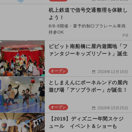
机上鉄道で信号交通整理を体験し
よう！
8/8-9開催・要予約制◎プラレール車両
持参OK
PR
ビビット南船橋に屋内遊園地「フ
ァンタジーキッズリゾート」誕生
オープン
2018年12月10日
としまえんにボーネルンドの屋内
遊び場「アソブラボー」が誕生！
オープン
2018年10月25日
【2019】ディズニー年間スケジ
ュール イベント＆ショーも