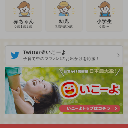
幼児
赤ちゃん
小学生
3歳4歳5歳
0歳1歳2歳
6歳〜
Twitter＠いこーよ
子育て中のママパパのお出かけを応援！