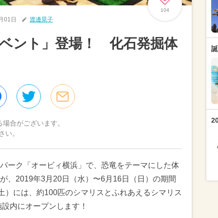
104
3月01日
渡邊晃子
ベント」登場！ 化石発掘体
誕
2
る場合がございます。
さい。
パーク「オービィ横浜」で、恐竜をテーマにした体
、2019年3月20日（水）〜6月16日（日）の期間
土）には、約100匹のシマリスとふれあえるシマリス
施設内にオープンします！