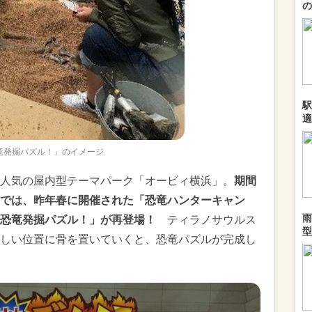
の
駅
適
竜発掘パズル！」のイメージ
人気の屋内型テーマパーク「オービィ横浜」。
期間
では、昨年春に開催された「恐竜ハンターキャン
雨
恐竜発掘パズル！」が再登場！
ティラノサウルス
型
しい位置に骨を置いていくと、恐竜パズルが完成し