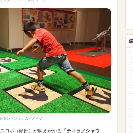
音ドンドン！」のイメージ
スロボ（頭部）が吠えかかる
「ティラノシャウ