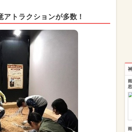
竜アトラクションが多数！
雨
思
雨