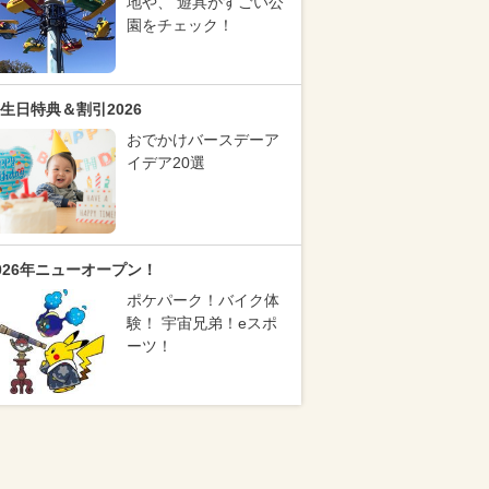
地や、 遊具がすごい公
園をチェック！
生日特典＆割引2026
おでかけバースデーア
イデア20選
026年ニューオープン！
ポケパーク！バイク体
験！ 宇宙兄弟！eスポ
ーツ！