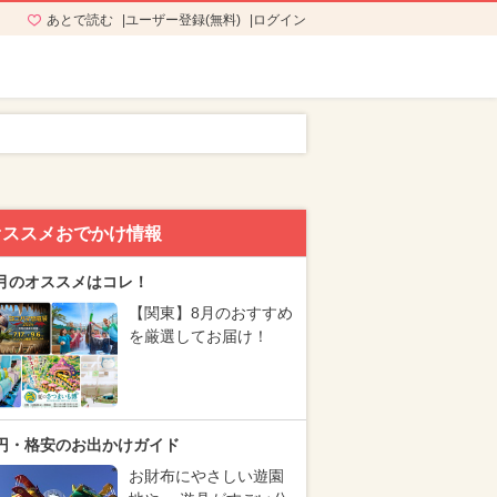
あとで読む
ユーザー登録(無料)
ログイン
オススメおでかけ情報
月のオススメはコレ！
【関東】8月のおすすめ
を厳選してお届け！
円・格安のお出かけガイド
お財布にやさしい遊園