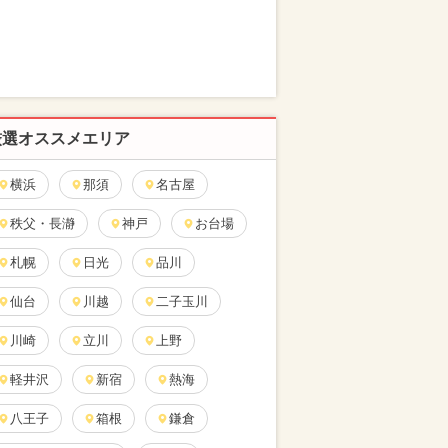
厳選オススメエリア
横浜
那須
名古屋
秩父・長瀞
神戸
お台場
札幌
日光
品川
仙台
川越
二子玉川
川崎
立川
上野
軽井沢
新宿
熱海
八王子
箱根
鎌倉