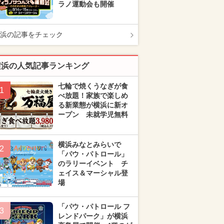
ラノ運動会も開催
浜の記事をチェック
横浜の人気記事ランキング
七輪で焼くうなぎが食
1
べ放題！家族で楽しめ
る新業態が横浜に新オ
ープン 未就学児無料
横浜みなとみらいで
2
「パウ・パトロール」
のラリーイベント チ
ェイス＆マーシャル登
場
「パウ・パトロール フ
3
レンドパーク」が横浜