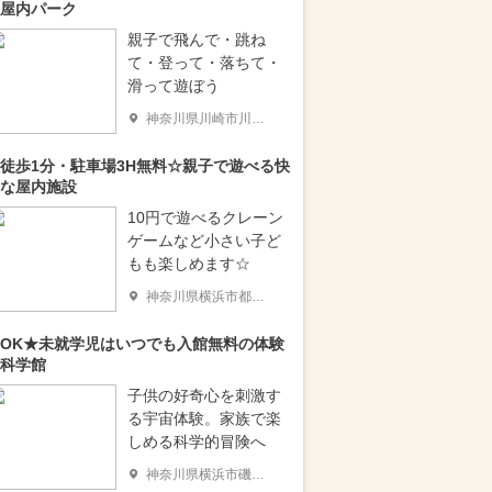
屋内パーク
親子で飛んで・跳ね
て・登って・落ちて・
滑って遊ぼう
神奈川県川崎市川崎区
徒歩1分・駐車場3H無料☆親子で遊べる快
な屋内施設
10円で遊べるクレーン
ゲームなど小さい子ど
もも楽しめます☆
神奈川県横浜市都筑区
OK★未就学児はいつでも入館無料の体験
科学館
子供の好奇心を刺激す
る宇宙体験。家族で楽
しめる科学的冒険へ
神奈川県横浜市磯子区