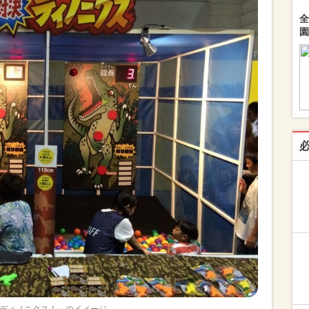
全
園
ディノニクス！」のイメージ