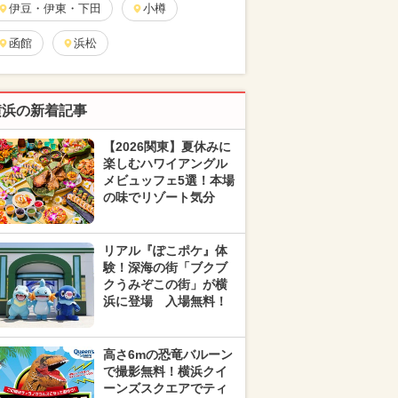
伊豆・伊東・下田
小樽
函館
浜松
横浜の新着記事
【2026関東】夏休みに
楽しむハワイアングル
メビュッフェ5選！本場
の味でリゾート気分
リアル『ぽこポケ』体
験！深海の街「ブクブ
クうみぞこの街」が横
浜に登場 入場無料！
高さ6mの恐竜バルーン
で撮影無料！横浜クイ
ーンズスクエアでティ