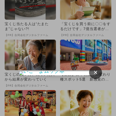
宝くじ当たる人は“たまた
「宝くじを買う前に〇〇をす
ま”じゃない?!
るだけです」7億当選者が続
出
【PR】合同会社デジタルファーム
【PR】合同会社デジタルファーム
×
宝くじの買い方、気づいた人
【全国】日本初上陸の変わり
から結果が変わっていく
種スポット5選 新感覚の体
験満載！
【PR】合同会社デジタルファーム