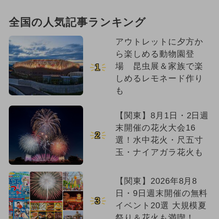
全国の人気記事ランキング
アウトレットに夕方か
ら楽しめる動物園登
場 昆虫展＆家族で楽
1
しめるレモネード作り
も
【関東】8月1日・2日週
末開催の花火大会16
2
選！水中花火・尺五寸
玉・ナイアガラ花火も
【関東】2026年8月8
日・9日週末開催の無料
3
イベント20選 大規模夏
祭り＆花火も満喫！