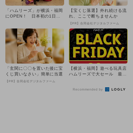
「ハムリーズ」が横浜・福岡
【宝くじ落選】外れ続ける流
にOPEN！ 日本初の1日遊
れ、ここで断ちませんか
べる玩具店
【PR】合同会社デジタルファーム
「玄関に〇〇を置いた後に宝
【横浜・福岡】遊べる玩具店
くじ買いなさい」簡単に当選
ハムリーズで大セール 最大
80％オフ
【PR】合同会社デジタルファーム
Recommended by