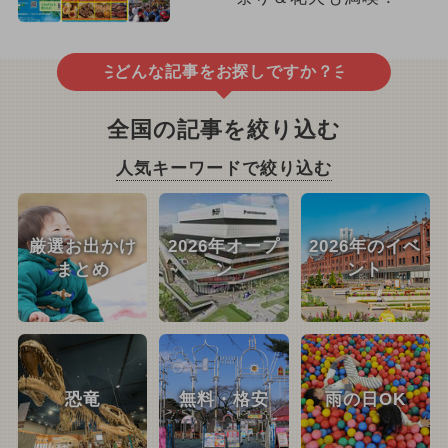
どんな記事をお探しですか？
全国の記事を絞り込む
人気キーワードで絞り込む
厳選お出かけ
2026年オープ
2026年のイベ
まとめ
ン
ント
恐竜
無料・格安
雨の日OK