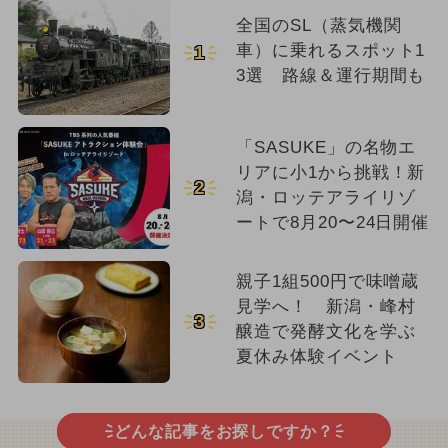
全国のSL（蒸気機関
車）に乗れるスポット1
1
3選 路線＆運行期間も
「SASUKE」の名物エ
リアに小1から挑戦！新
2
潟・ロッテアライリゾ
ートで8月20〜24日開催
親子1組500円で味噌蔵
見学へ！ 新潟・峰村
3
醸造で発酵文化を学ぶ
夏休み体験イベント
どんな記事をお探しですか？