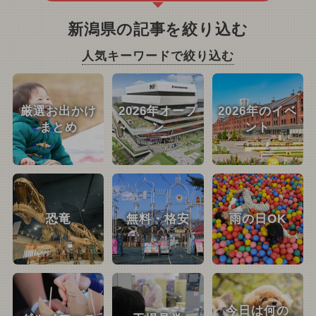
新潟県の記事を絞り込む
人気キーワードで絞り込む
厳選お出かけ
2026年オープ
2026年のイベ
まとめ
ン
ント
恐竜
無料・格安
雨の日OK
今日は何の