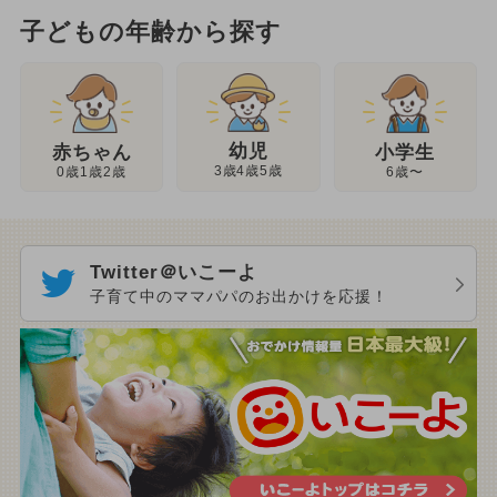
子どもの年齢から探す
幼児
赤ちゃん
小学生
3歳4歳5歳
0歳1歳2歳
6歳〜
Twitter＠いこーよ
子育て中のママパパのお出かけを応援！