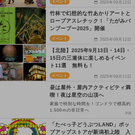
イベント
2025年09月12日
竹林で幻想的な竹あかりアートと
ロープアスレチック！「たがみバ
ンブーブー2025」開催
イベント
2025年09月12日
【北陸】2025年9月13日・14日・
15日の三連休に楽しめるイベン
ト11選 無料も！
イベント
2025年09月11日
昼は屋外・屋内アクティビティ満
喫！夜は星空の山頂へ
家族で特別な時間を！ゴンドラで標高約
1,500ｍの非日常へ
PR
「たべっ子どうぶつLAND」ポッ
プアップストアが新潟初上陸 入