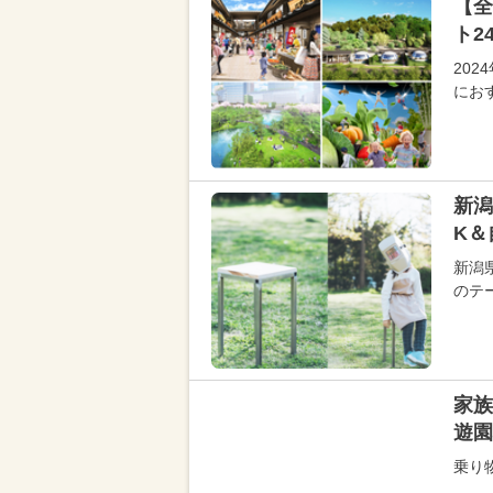
【全
ト2
20
にお
新潟
K＆
新潟
のテ
家族
遊園
乗り