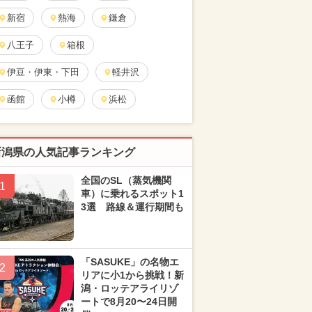
新宿
熱海
鎌倉
八王子
箱根
伊豆・伊東・下田
軽井沢
函館
小樽
浜松
新潟県の人気記事ランキング
全国のSL（蒸気機関
1
車）に乗れるスポット1
3選 路線＆運行期間も
「SASUKE」の名物エ
2
リアに小1から挑戦！新
潟・ロッテアライリゾ
ートで8月20〜24日開