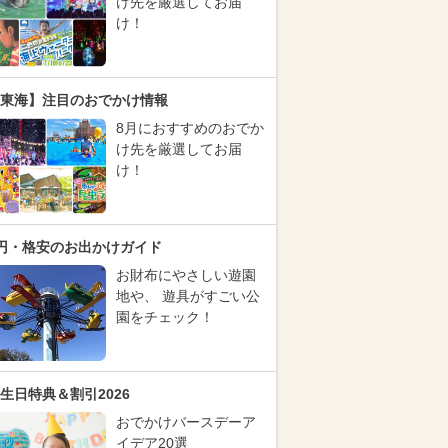
け先を厳選してお届
け！
東海】注目のおでかけ情報
8月におすすめのおでか
け先を厳選してお届
け！
円・格安のお出かけガイド
お財布にやさしい遊園
地や、 遊具がすごい公
園をチェック！
生日特典＆割引2026
おでかけバースデーア
イデア20選