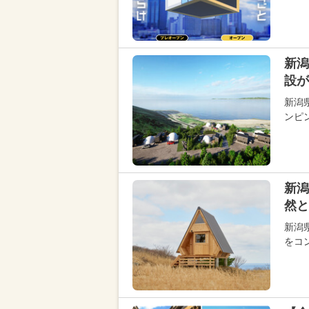
新潟
設が
新潟
ンピン
新潟
然と
新潟
をコ