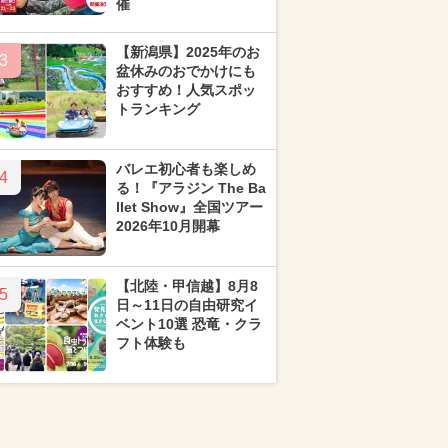
催
【新潟県】2025年のお
3
盆休みのおでかけにも
おすすめ！人気スポッ
トランキング
バレエ初心者も楽しめ
4
る！『アラジン The Ba
llet Show』全国ツアー
2026年10月開幕
【北陸・甲信越】8月8
5
日～11日の自由研究イ
ベント10選 恐竜・クラ
フト体験も