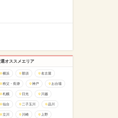
厳選オススメエリア
横浜
那須
名古屋
秩父・長瀞
神戸
お台場
札幌
日光
川越
仙台
二子玉川
品川
立川
川崎
上野