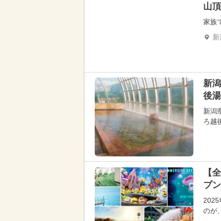
山頂
家族
新
新潟
後湯
新潟
ろ越
【全
プン
20
のが