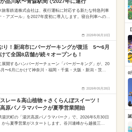
が品川駅〜青森駅間で2027年に運行
本旅客鉄道株式会社は、夜行運転に対応する新たな特急列車
ナ・アズール」を2027年度初に導入します。寝台列車への…
【
2026年06月10日
ぶり！新潟市にバーガーキングが復活 5〜6月
けて全国8店舗が続々オープンも！
に展開するハンバーガーチェーン「バーガーキング」が、20
年5月〜6月にかけて神奈川・福岡・千葉・大阪・新潟・茨…
0
2026年05月28日
ブスレー＆高山植物＋さくらんぼスイーツ！
高原パノラマパークが夏季営業開始
誕
県湯沢町の「湯沢高原パノラマパーク」で、2026年5月30日
）から夏季営業がスタートします。谷川連峰から越後三…