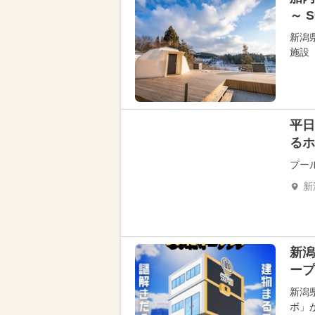
～ 
新潟
施設
平日
るホ
プー
新
新潟
ープ
新潟
ボ」