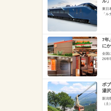
ル」
東日
「ル
7年
にか
全国
26
ボ
湯沢
新潟
（土