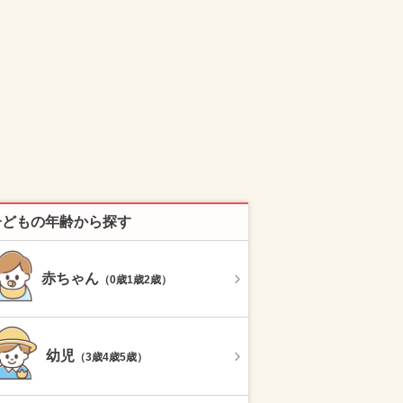
子どもの年齢から探す
赤ちゃん
（0歳1歳2歳）
幼児
（3歳4歳5歳）