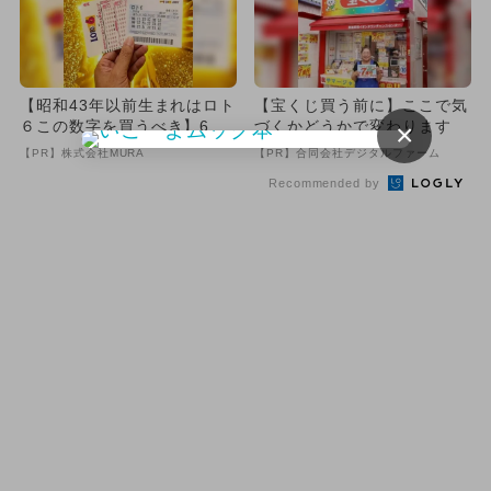
【昭和43年以前生まれはロト
【宝くじ買う前に】ここで気
６この数字を買うべき】6つ
づくかどうかで変わります
×
の数字が「完全一致」する
【PR】株式会社MURA
【PR】合同会社デジタルファーム
方...
Recommended by