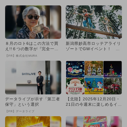
で...
８月のロト6はこの方法で買
新潟県妙高市ロッテアライリ
え!!６つの数字が『完全一
ゾートでGWイベント！ ス
致』する方法
キーと新緑アクティビティを
【PR】株式会社MURA
満...
データライブが示す「第三者
【北陸】2025年12月20日・
保守」という選択
21日の今週末に楽しめるイベ
ント13選 無料イベ...
【PR】データライブ