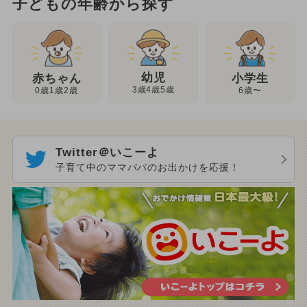
子どもの年齢から探す
幼児
赤ちゃん
小学生
3歳4歳5歳
0歳1歳2歳
6歳〜
Twitter＠いこーよ
子育て中のママパパのお出かけを応援！