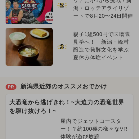
リアに小1から挑戦！新
2
潟・ロッテアライリゾ
ートで8月20〜24日開催
親子1組500円で味噌蔵
見学へ！ 新潟・峰村
3
醸造で発酵文化を学ぶ
夏休み体験イベント
新潟県近郊のオススメおでかけ
PR
大恐竜から逃げきれ！~大迫力の恐竜世界
を駆け抜けろ！~
屋内でジェットコースタ
ー！？約100種の様々なVR
体験が遊び放題