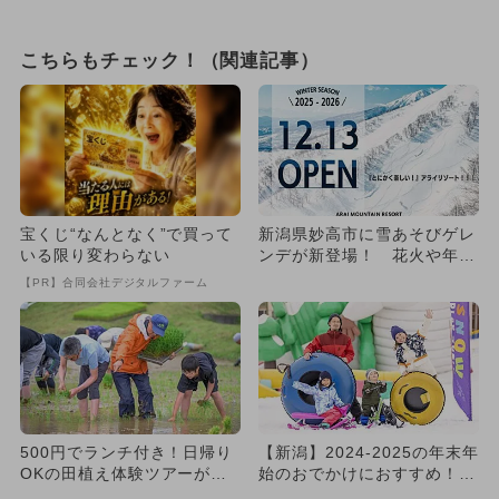
こちらもチェック！（関連記事）
宝くじ“なんとなく”で買って
新潟県妙高市に雪あそびゲレ
いる限り変わらない
ンデが新登場！ 花火や年越
しそば、お正月イベントも
【PR】合同会社デジタルファーム
500円でランチ付き！日帰り
【新潟】2024-2025の年末年
OKの田植え体験ツアーが新
始のおでかけにおすすめ！人
潟・ロッテアライリゾート
気のスポットランキン...