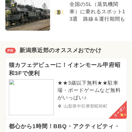
全国のSL（蒸気機関
車）に乗れるスポット1
3
3選 路線＆運行期間も
新潟県近郊のオススメおでかけ
PR
猫カフェデビューに！イオンモール甲府昭
和3Fで便利
★★3歳以下無料★★駐車
場・ボードゲームなど無料
がいっぱい♪
山梨県中巨摩郡昭和町
クーポン
都心から1時間！BBQ・アクティビティ・