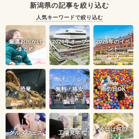
新潟県の記事を絞り込む
人気キーワードで絞り込む
厳選お出かけ
2026年オープ
2026年のイベ
まとめ
ン
ント
恐竜
無料・格安
雨の日OK
今日は何の
グルメフェス
工場見学
日？