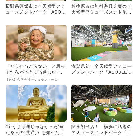
長野県須坂市に全天候型アミ
相模原市に無料遊具充実の全
ューズメントパーク「ASOB
天候型アミューズメント施設
LE」オープン 無料遊具
「ASOBLE（アソブル）」...
充...
「どうせ当たらない」と思っ
滋賀県初！全天候型アミュー
てた私が本当に当選した“買
ズメントパーク「ASOBLE」
い方”がこれ
大津にオープン、無料遊具...
【PR】合同会社デジタルファーム
“宝くじは運じゃなかった”当
関東初出店！ 横浜に話題の
たる人の“共通点”を知っただ
アミューズメントパーク「A