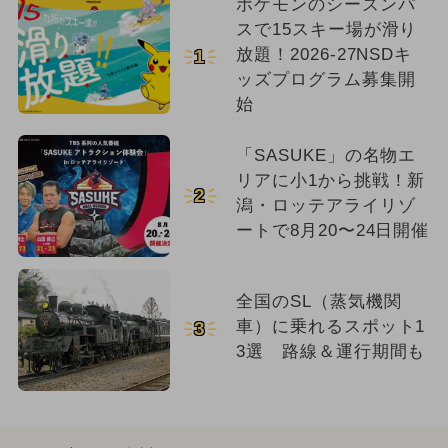
ポケモンのシーズンパ
スで15スキー場が滑り
放題！2026-27NSDキ
1
ッズプログラム募集開
始
「SASUKE」の名物エ
リアに小1から挑戦！新
2
潟・ロッテアライリゾ
ートで8月20〜24日開催
全国のSL（蒸気機関
車）に乗れるスポット1
3
3選 路線＆運行期間も