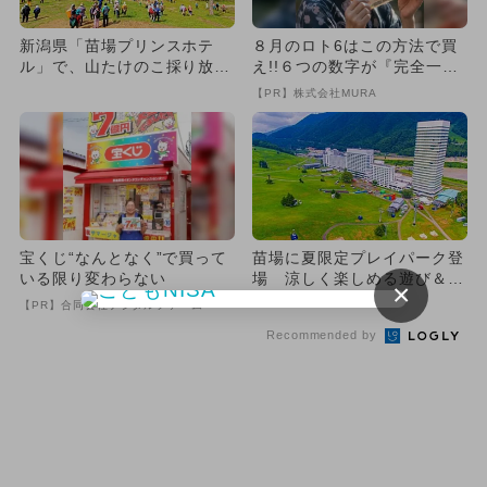
新潟県「苗場プリンスホテ
８月のロト6はこの方法で買
ル」で、山たけのこ採り放題
え!!６つの数字が『完全一
の宿泊プラン登場 初心者も
致』する方法
【PR】株式会社MURA
安心
宝くじ“なんとなく”で買って
苗場に夏限定プレイパーク登
いる限り変わらない
場 涼しく楽しめる遊び＆体
×
験満載！
【PR】合同会社デジタルファーム
Recommended by