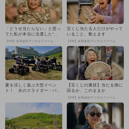
「どうせ当たらない」と思っ
宝くじ当たる人だけがやって
てた私が本当に当選した“買
いること、教えます
い方”がこれ
【PR】合同会社デジタルファーム
【PR】合同会社デジタルファーム
夏を涼しく遊ぶ大型イベン
【宝くじの裏技】当たる側に
ト！ 水のスライダー・バギ
回るか、このままか
ー・縁日も
【PR】合同会社デジタルファーム