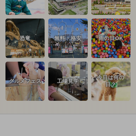
恐竜
無料・格安
雨の日OK
今日は何の
グルメフェス
工場見学
日？