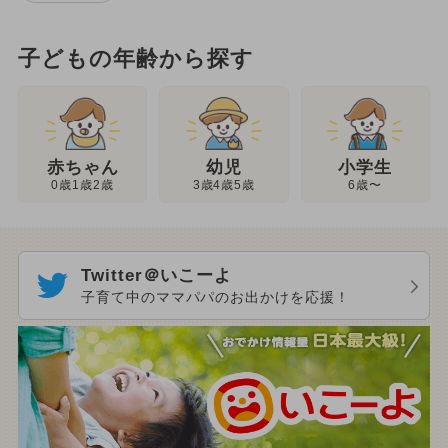
子どもの年齢から探す
幼児
赤ちゃん
小学生
3歳4歳5歳
0歳1歳2歳
6歳〜
Twitter＠いこーよ
子育て中のママパパのお出かけを応援！