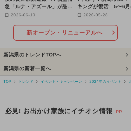
2025年5月のイベント
急「ルナ・アズール」が品川
キングが復活 5〜6
駅〜青森駅間で2027年に運行
て全国8店舗が続々オ
2026-06-10
2026-05-28
2025年7月のイベント
キャラクター
も！
2025年3月のイベント
新オープン・リニューアルへ
2024年6月のイベント
新潟県のトレンドTOPへ
2024年7月のイベント
新潟県の新着一覧へ
2026年1月のイベント
TOP
トレンド
イベント・キャンペーン
2024年のイベント
2026年7月のイベント
2024年4月のイベント
必見! お出かけ家族にイチオシ情報
2024年8月のイベント
PR
2025年2月のイベント
花火