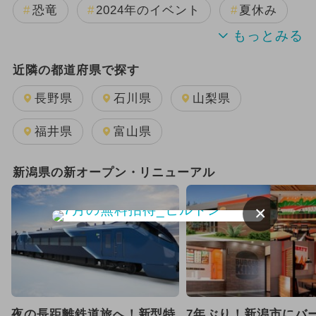
恐竜
2024年のイベント
夏休み
GW(ゴールデンウィーク)
近隣の都道府県で探す
2025年8月のイベント
長野県
石川県
山梨県
2025年11月のイベント
福井県
富山県
2025年10月のイベント
新潟県の新オープン・リニューアル
2025年9月のイベント
雨の日OK
×
2025年4月のイベント
日帰り
2025年12月のイベント
2026年8月のイベント
夜の長距離鉄道旅へ！新型特
7年ぶり！新潟市にバ