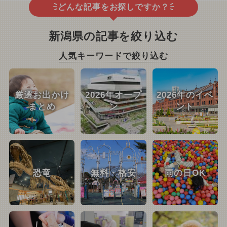
どんな記事をお探しですか？
新潟県の記事を絞り込む
人気キーワードで絞り込む
厳選お出かけ
2026年オープ
2026年のイベ
まとめ
ン
ント
恐竜
無料・格安
雨の日OK