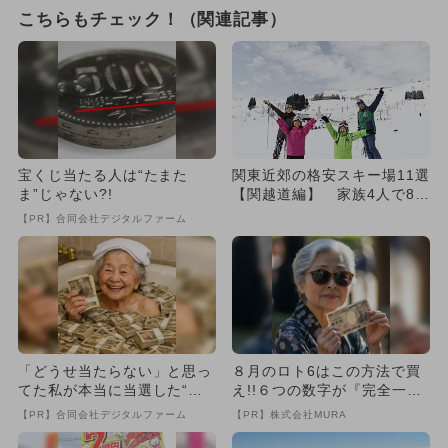
こちらもチェック！（関連記事）
宝くじ当たる人は“たまた
関東近郊の格安スキー場11選
ま”じゃない?!
【関越道編】 家族4人で80
00円以下
【PR】合同会社デジタルファーム
「どうせ当たらない」と思っ
８月のロト6はこの方法で買
てた私が本当に当選した“買
え!!６つの数字が『完全一
い方”がこれ
致』する方法
【PR】合同会社デジタルファーム
【PR】株式会社MURA