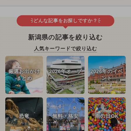
どんな記事をお探しですか？
新潟県の記事を絞り込む
人気キーワードで絞り込む
厳選お出かけ
2026年オープ
2026年のイベ
まとめ
ン
ント
恐竜
無料・格安
雨の日OK