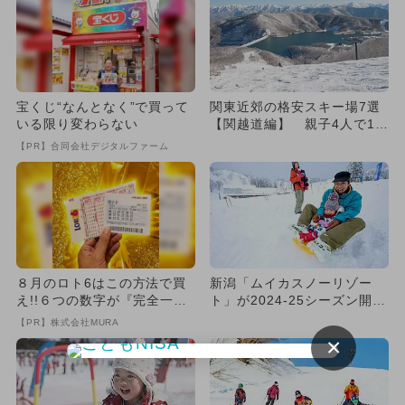
宝くじ“なんとなく”で買って
関東近郊の格安スキー場7選
いる限り変わらない
【関越道編】 親子4人で1万
円以下！
【PR】合同会社デジタルファーム
８月のロト6はこの方法で買
新潟「ムイカスノーリゾー
え!!６つの数字が『完全一
ト」が2024-25シーズン開
致』する方法
幕 第3日曜日は子供リフ
【PR】株式会社MURA
ト...
×