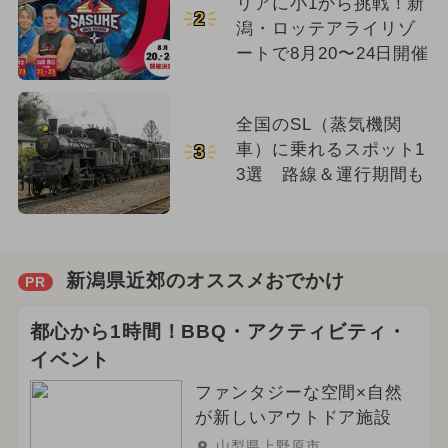
リアに小1から挑戦！新
2
潟・ロッテアライリゾ
ートで8月20〜24日開催
全国のSL（蒸気機関
車）に乗れるスポット1
3
3選 路線＆運行期間も
新潟県近郊のオススメおでかけ
PR
都心から1時間！BBQ・アクティビティ・
イベント
ファンタジーな空間×自然
が新しいアウトドア施設
山梨県上野原市