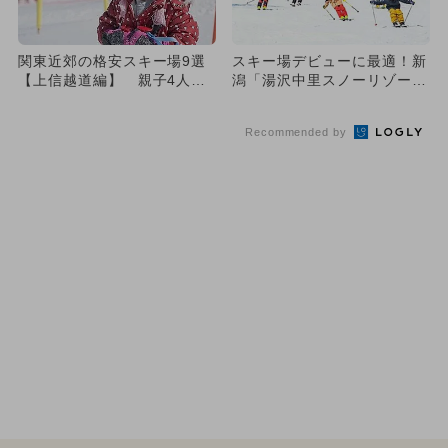
関東近郊の格安スキー場9選
スキー場デビューに最適！新
【上信越道編】 親子4人で1
潟「湯沢中里スノーリゾー
万円以下
ト」OPEN 子供向けゲレン
デ...
Recommended by