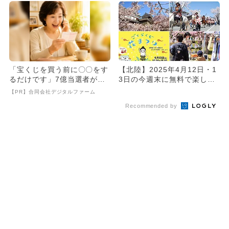
「宝くじを買う前に〇〇をす
【北陸】2025年4月12日・1
るだけです」7億当選者が続
3日の今週末に無料で楽しめ
出
るイベント8選
【PR】合同会社デジタルファーム
Recommended by