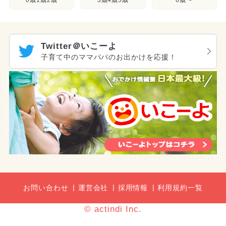
0歳1歳2歳
6歳〜
Twitter＠いこーよ
子育て中のママパパのお出かけを応援！
お問い合わせ
運営会社
採用情報
利用規約一覧
© actindi Inc.