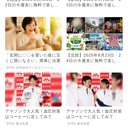
2日の今週末に無料で楽しめ
3日の今週末に無料で楽しめ
るイベント10選
るイベント6選
「玄関に〇〇を置いた後に宝
【北陸】2025年8月23日・2
くじ買いなさい」簡単に当選
4日の今週末に無料で楽しめ
るイベント19選
【PR】合同会社デジタルファーム
アマゾンで大人気！血圧対策
アマゾンで大人気！血圧対策
はコーヒーに足してみて
はコーヒーに足してみて
【PR】森永乳業
【PR】森永乳業