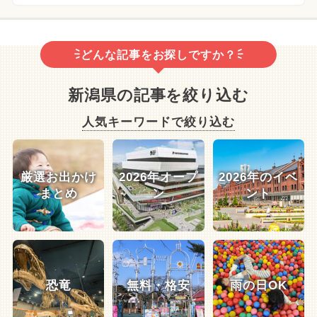
どんな記事をお探しですか？
新潟県の記事を絞り込む
人気キーワードで絞り込む
厳選お出かけ
2026年オープ
2026年のイベ
まとめ
ン
ント
恐竜
無料・格安
雨の日OK