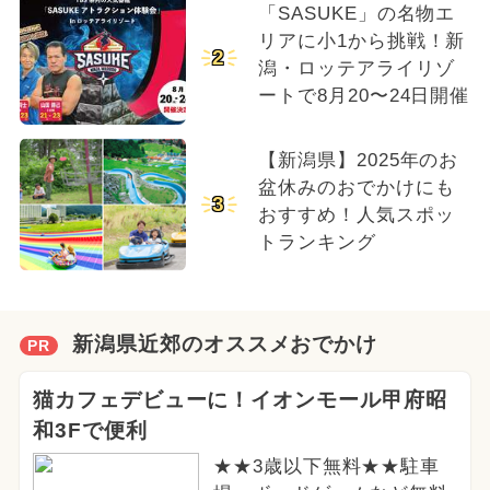
「SASUKE」の名物エ
リアに小1から挑戦！新
2
潟・ロッテアライリゾ
ートで8月20〜24日開催
【新潟県】2025年のお
盆休みのおでかけにも
3
おすすめ！人気スポッ
トランキング
新潟県近郊のオススメおでかけ
PR
猫カフェデビューに！イオンモール甲府昭
和3Fで便利
★★3歳以下無料★★駐車