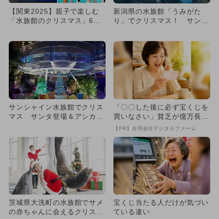
【関東2025】親子で楽しむ
新潟県の水族館「うみがた
「水族館のクリスマス」6
り」でクリスマス！ サンタ
選！サンタダイバーや光のシ
ダイバー＆限定イルカショー
ョ...
も！
サンシャイン水族館でクリス
「〇〇した後に必ず宝くじを
マス サンタ登場＆アシカの
買いなさい」貧乏が億万長者
点灯式も
に
【PR】合同会社デジタルファーム
茨城県大洗町の水族館でサメ
宝くじ当たる人だけが気づい
の赤ちゃんに会えるクリスマ
ている違い