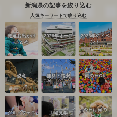
新潟県の記事を絞り込む
人気キーワードで絞り込む
厳選お出かけ
2026年オープ
2026年のイベ
まとめ
ン
ント
恐竜
無料・格安
雨の日OK
今日は何の
グルメフェス
工場見学
日？