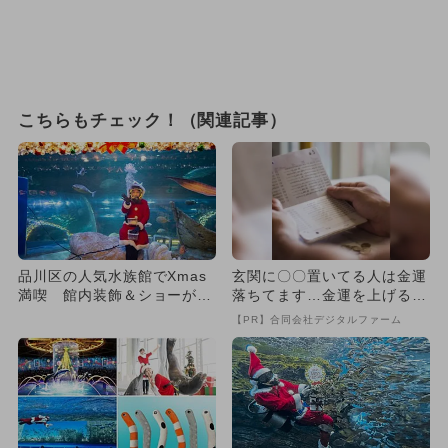
こちらもチェック！（関連記事）
品川区の人気水族館でXmas
玄関に〇〇置いてる人は金運
満喫 館内装飾＆ショーが特
落ちてます…金運を上げる方
別ver.に！
法とは
【PR】合同会社デジタルファーム