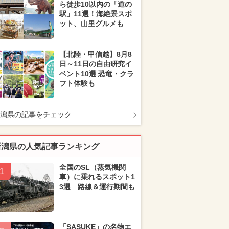
ら徒歩10以内の「道の
駅」11選！海絶景スポ
ット、山里グルメも
【北陸・甲信越】8月8
日～11日の自由研究イ
ベント10選 恐竜・クラ
フト体験も
潟県の記事をチェック
新潟県の人気記事ランキング
全国のSL（蒸気機関
1
車）に乗れるスポット1
3選 路線＆運行期間も
「SASUKE」の名物エ