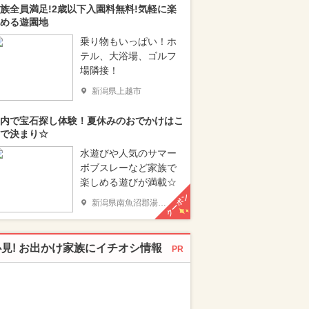
族全員満足!2歳以下入園料無料!気軽に楽
める遊園地
乗り物もいっぱい！ホ
テル、大浴場、ゴルフ
場隣接！
新潟県上越市
内で宝石探し体験！夏休みのおでかけはこ
で決まり☆
水遊びや人気のサマー
ボブスレーなど家族で
楽しめる遊びが満載☆
クーポン
新潟県南魚沼郡湯沢町
必見! お出かけ家族にイチオシ情報
PR