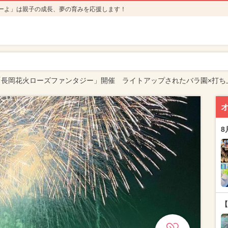
ーよ」は親子の成長、夢の育みを応援します！
「長岡花火ローズファンタジー」開催 ライトアップされたバラ園×打ち
8
【