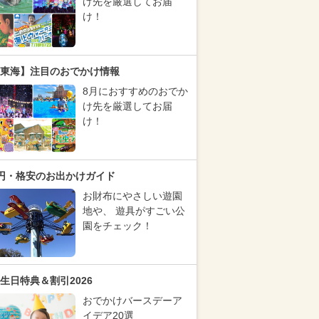
け先を厳選してお届
け！
東海】注目のおでかけ情報
8月におすすめのおでか
け先を厳選してお届
け！
円・格安のお出かけガイド
お財布にやさしい遊園
地や、 遊具がすごい公
園をチェック！
生日特典＆割引2026
おでかけバースデーア
イデア20選