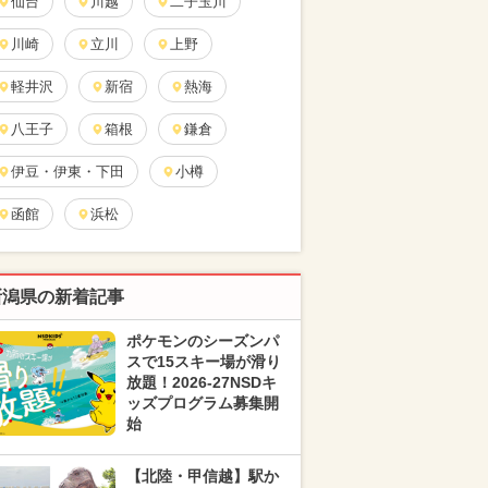
仙台
川越
二子玉川
川崎
立川
上野
軽井沢
新宿
熱海
八王子
箱根
鎌倉
伊豆・伊東・下田
小樽
函館
浜松
新潟県の新着記事
ポケモンのシーズンパ
スで15スキー場が滑り
放題！2026-27NSDキ
ッズプログラム募集開
始
【北陸・甲信越】駅か