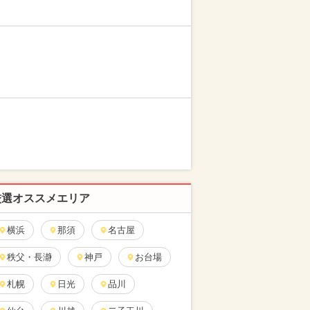
厳選オススメエリア
横浜
那須
名古屋
秩父・長瀞
神戸
お台場
札幌
日光
品川