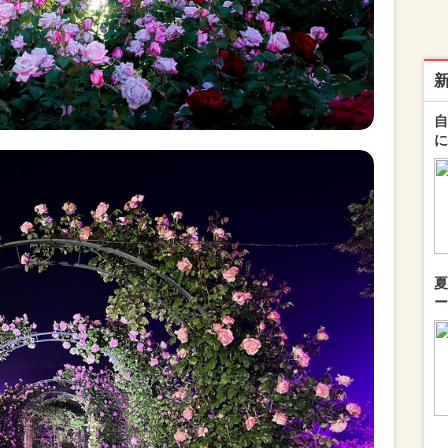
自
に
夏
ー