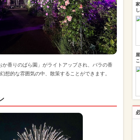
家
し
屋
こ
がおか香りのばら園」がライトアップされ、バラの香
幻想的な雰囲気の中、散策することができます。
ン