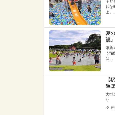
子ど
駄な
よ」
夏の
設」
家族
く場
は…
【駅
遊ぼ
大型
り
神