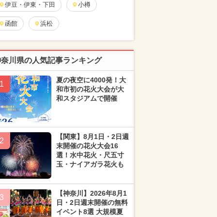
伊豆・伊東・下田
小樽
函館
浜松
神奈川県の人気記事ランキング
夏の夜空に4000発！大
1
和市初の花火大会が大
和スタジアムで開催
【関東】8月1日・2日週
2
末開催の花火大会16
選！水中花火・尺五寸
玉・ナイアガラ花火も
【神奈川】2026年8月1
3
日・2日週末開催の無料
イベント8選 大規模夏