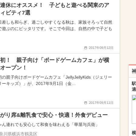
連休にオススメ！ 子どもと遊べる関東のア
ィビティ7選
日差しも和らぎ、過ごしやすくなる秋は、家族そろって自然
で遊ぶのにピッタリです。そこで今回は、自然の中で子ども
2017年09月12日
初！ 親子向け「ボードゲームカフェ」が横
にオープン！
の親子向けボードゲームカフェ「JellyJellyKids（ジェリー
リーキッズ）」が、2017年9月1日（金…
駅
適
2017年09月11日
がり席&離乳食で安心・快適！外食デビュー
ゃん連れでも安心して和食を味わえる「華屋与兵衛」
横
奈川県横浜市鶴見区