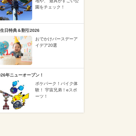
地や、 遊具がすごい公
園をチェック！
生日特典＆割引2026
おでかけバースデーア
イデア20選
026年ニューオープン！
ポケパーク！バイク体
験！ 宇宙兄弟！eスポ
ーツ！