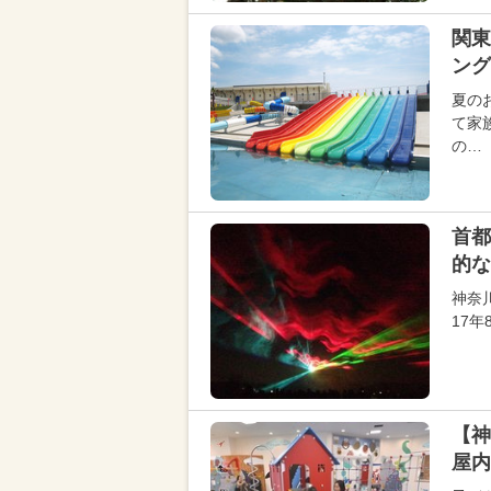
関東
ング
夏の
て家
の…
首都
的な
神奈
17
【神
屋内