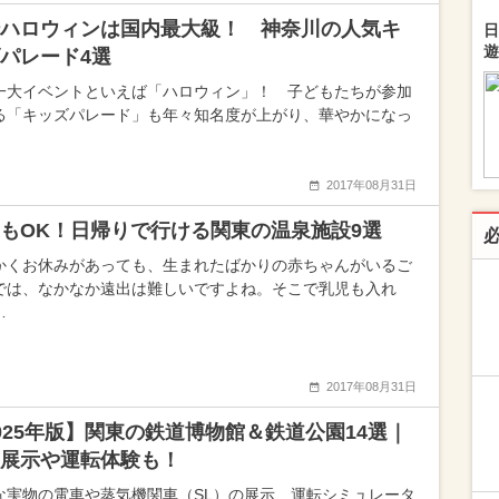
ハロウィンは国内最大級！ 神奈川の人気キ
日
遊
パレード4選
一大イベントといえば「ハロウィン」！ 子どもたちが参加
る「キッズパレード」も年々知名度が上がり、華やかになっ
2017年08月31日
もOK！日帰りで行ける関東の温泉施設9選
かくお休みがあっても、生まれたばかりの赤ちゃんがいるご
では、なかなか遠出は難しいですよね。そこで乳児も入れ
…
2017年08月31日
025年版】関東の鉄道博物館＆鉄道公園14選｜
展示や運転体験も！
な実物の電車や蒸気機関車（SL）の展示、運転シミュレータ