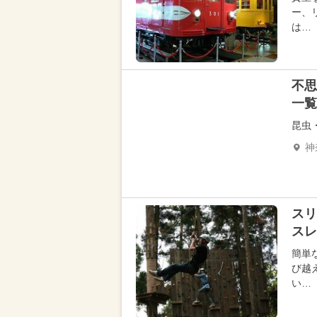
ー、
は…
不思
一覧
昆虫
神
スリ
スレ
簡単
び越
い…