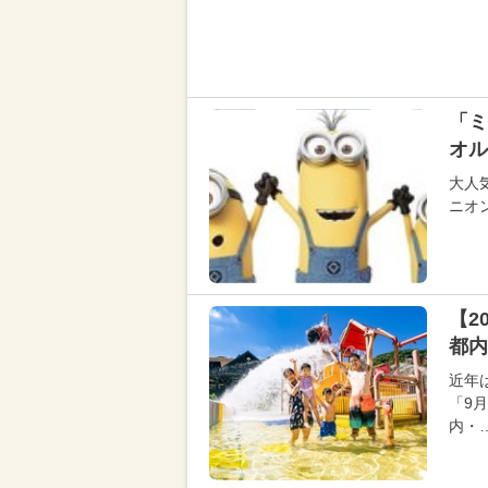
「ミ
オル
大人
ニオ
【2
都内
近年
「9
内・