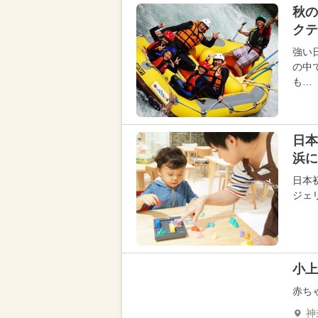
秋の
クテ
強い
の中
も…
日本
浜
日本初
ジェ
小上
赤ち
神