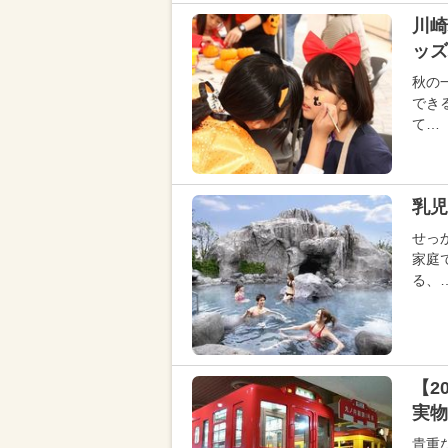
川崎
ッズ
秋の
でき
て…
乳児
せっ
家庭
る、
【2
実物
貴重