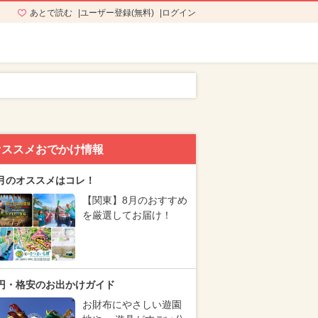
あとで読む
ユーザー登録(無料)
ログイン
オススメおでかけ情報
月のオススメはコレ！
【関東】8月のおすすめ
を厳選してお届け！
円・格安のお出かけガイド
お財布にやさしい遊園