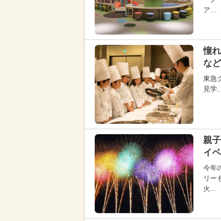
ア…
憧れ
など
東急
見学
親子
イベ
今年
リー
火…