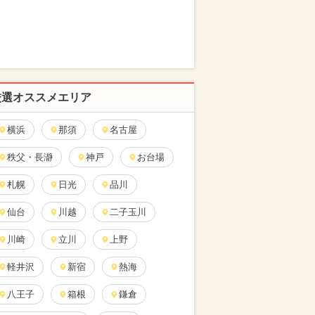
厳選オススメエリア
横浜
那須
名古屋
秩父・長瀞
神戸
お台場
札幌
日光
品川
仙台
川越
二子玉川
川崎
立川
上野
軽井沢
新宿
熱海
八王子
箱根
鎌倉