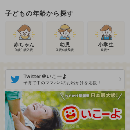
子どもの年齢から探す
幼児
赤ちゃん
小学生
3歳4歳5歳
0歳1歳2歳
6歳〜
Twitter＠いこーよ
子育て中のママパパのお出かけを応援！