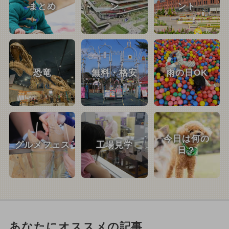
まとめ
ン
ント
恐竜
無料・格安
雨の日OK
今日は何の
グルメフェス
工場見学
日？
あなたにオススメの記事