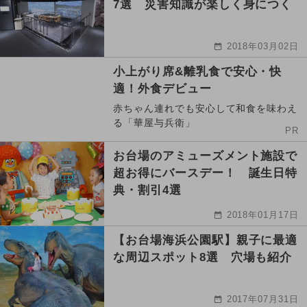
7選 災害知識が楽しく身につく
2018年03月02日
小上がり席&離乳食で安心・快
適！外食デビュー
赤ちゃん連れでも安心して和食を味わえ
る「華屋与兵衛」
PR
お台場のアミューズメント施設で
超お得にバースデー！ 誕生日特
典・割引4選
2018年01月17日
【お台場海浜公園駅】親子に最適
な周辺スポット8選 穴場も紹介
2017年07月31日