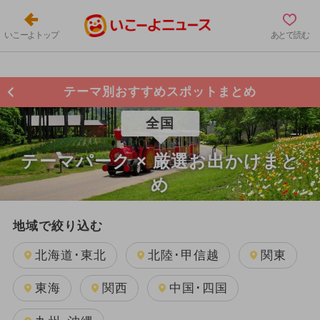
いこーよトップ
あとで読む
テーマ別おすすめスポットまとめ
全国
テーマパーク × 厳選お出かけまと
め
地域で絞り込む
北海道･東北
北陸･甲信越
関東
東海
関西
中国･四国