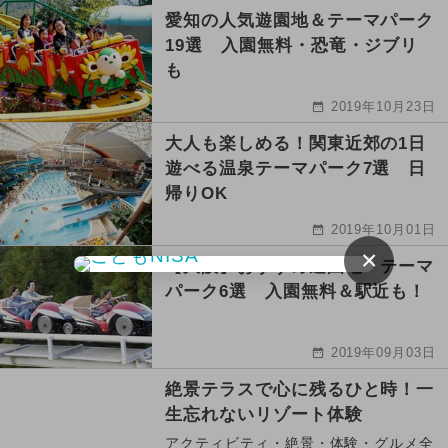
愛知の人気遊園地＆テーマパーク
19選 入園無料・恐竜・ジブリ
も
2019年10月23日
大人も楽しめる！関東近郊の1日
遊べる温泉テーマパーク7選 日
帰りOK
2019年10月01日
×
【大阪】おすすめ遊園地・テーマ
パーク6選 入園無料＆駅近も！
2019年09月03日
絶景テラスで心に残るひと時！一
生忘れないリゾート体験
アクティビティ・絶景・体験・グルメ全