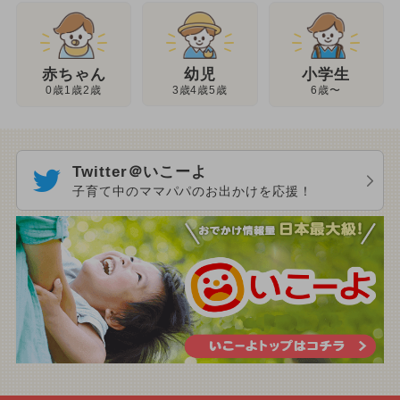
幼児
赤ちゃん
小学生
3歳4歳5歳
0歳1歳2歳
6歳〜
Twitter＠いこーよ
子育て中のママパパのお出かけを応援！