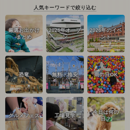
人気キーワードで絞り込む
厳選お出かけ
2026年オープ
2026年のイベ
まとめ
ン
ント
恐竜
無料・格安
雨の日OK
今日は何の
グルメフェス
工場見学
日？