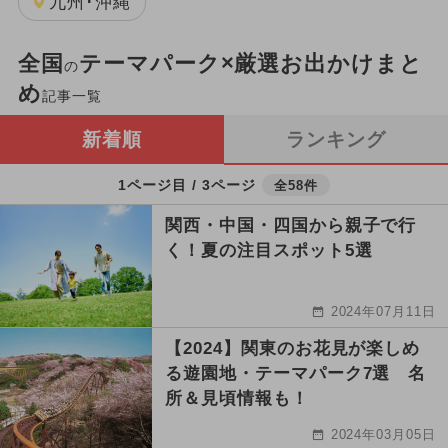
九州･沖縄
全国
テーマパーク×厳選お出かけまと
の
め
記事一覧
新着順
ランキング
1ページ目 / 3ページ
全58件
関西・中国・四国から親子で行
く！夏の注目スポット5選
2024年07月11日
【2024】関東のお花見が楽しめ
る遊園地・テーマパーク7選 名
所＆見頃情報も！
2024年03月05日