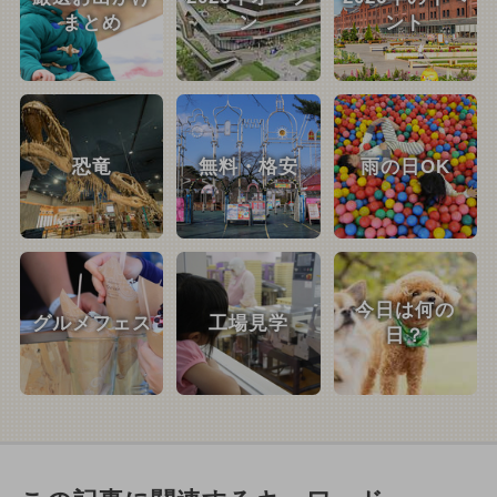
まとめ
ン
ント
恐竜
無料・格安
雨の日OK
今日は何の
グルメフェス
工場見学
日？