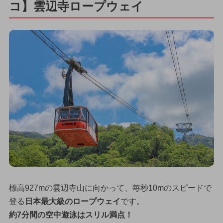
コ】雲辺寺ロープウェイ
標高927mの雲辺寺山に向かって、毎秒10mのスピードで
登る
日本最大級のロープウェイ
です。
約7分間の空中遊泳はスリル満点！