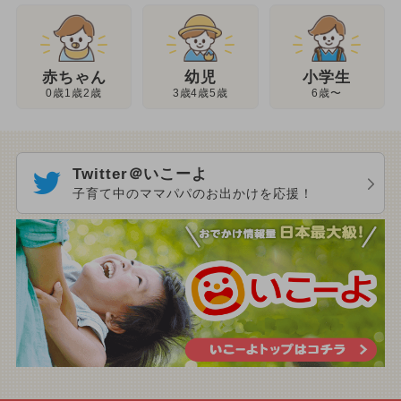
幼児
赤ちゃん
小学生
3歳4歳5歳
0歳1歳2歳
6歳〜
Twitter＠いこーよ
子育て中のママパパのお出かけを応援！