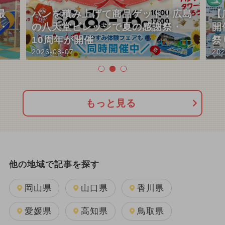
最
パンを積み上げて商品ゲット！広島
【
・
の八天堂ビレッジで夏の感謝祭・
開
10周年が開催
祭
2026-08-07
202
もっと見る
他の地域で記事を探す
岡山県
山口県
香川県
愛媛県
高知県
鳥取県