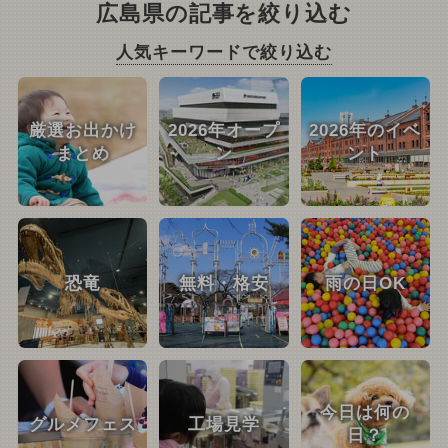
広島県の記事を絞り込む
人気キーワードで絞り込む
厳選お出かけ
2026年オープ
2026年のイベ
まとめ
ン
ント
恐竜
無料・格安
雨の日OK
今日は何の
グルメフェス
工場見学
日？