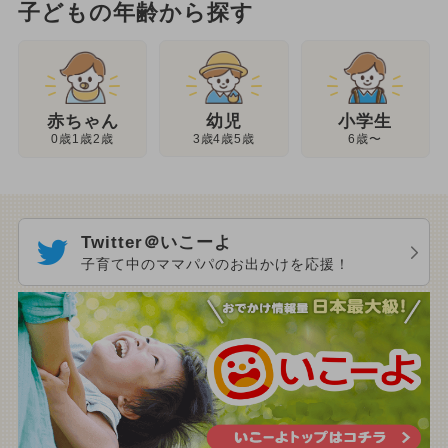
子どもの年齢から探す
幼児
赤ちゃん
小学生
3歳4歳5歳
0歳1歳2歳
6歳〜
Twitter＠いこーよ
子育て中のママパパのお出かけを応援！