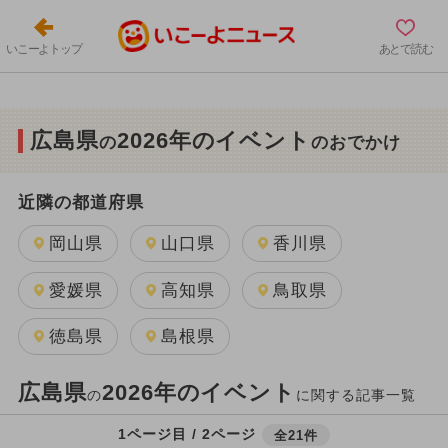
いこーよトップ
あとで読む
広島県
2026年のイベント
の
のおでかけ
近隣の都道府県
岡山県
山口県
香川県
愛媛県
高知県
鳥取県
徳島県
島根県
広島県
2026年のイベント
の
に関する記事一覧
1ページ目 / 2ページ
全21件