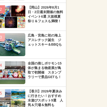
【岡山】2026年8月1
2
日・2日週末開催の無料
イベント6選 大規模夏
祭り＆フェスも満喫！
広島・宮島に初の海上
3
アスレチック誕生 ジ
ェットスキー＆BBQも
全国の推しポケモン15
4
体が集まる物産展が鳥
取で初開催 スタンプ
ラリーで景品GETも！
【香川】2026年夏休み
5
に行きたい！おすすめ
水遊びスポット9選 人
気＆穴場＆無料も