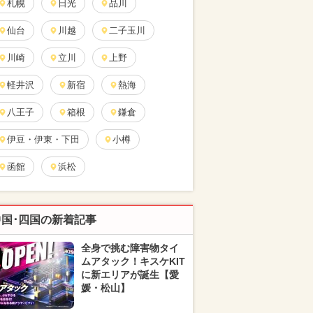
札幌
日光
品川
仙台
川越
二子玉川
川崎
立川
上野
軽井沢
新宿
熱海
八王子
箱根
鎌倉
伊豆・伊東・下田
小樽
函館
浜松
中国･四国の新着記事
全身で挑む障害物タイ
ムアタック！キスケKIT
に新エリアが誕生【愛
媛・松山】