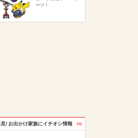
ーツ！
必見! お出かけ家族にイチオシ情報
PR