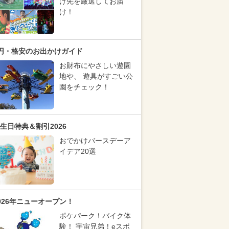
け先を厳選してお届
け！
円・格安のお出かけガイド
お財布にやさしい遊園
地や、 遊具がすごい公
園をチェック！
生日特典＆割引2026
おでかけバースデーア
イデア20選
026年ニューオープン！
ポケパーク！バイク体
験！ 宇宙兄弟！eスポ