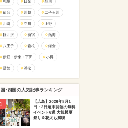
札幌
日光
品川
仙台
川越
二子玉川
川崎
立川
上野
軽井沢
新宿
熱海
八王子
箱根
鎌倉
伊豆・伊東・下田
小樽
函館
浜松
中国･四国の人気記事ランキング
【広島】2026年8月1
1
日・2日週末開催の無料
イベント6選 大規模夏
祭り＆花火も満喫