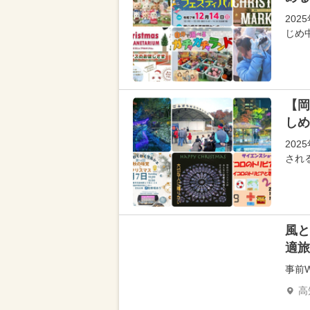
202
じめ
【岡
しめ
20
され
風と
適旅
事前
高