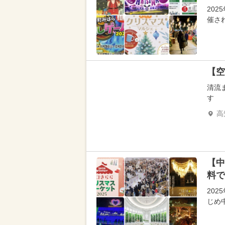
202
催さ
【空
清流
す
高
【中
料で
202
じめ