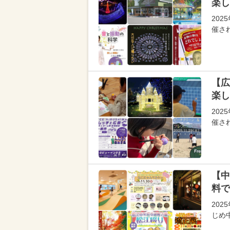
楽し
202
催さ
【広
楽し
202
催さ
【中
料で
202
じめ