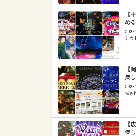
【中
める
202
じめ
【岡
楽し
202
催さ
【広
楽し