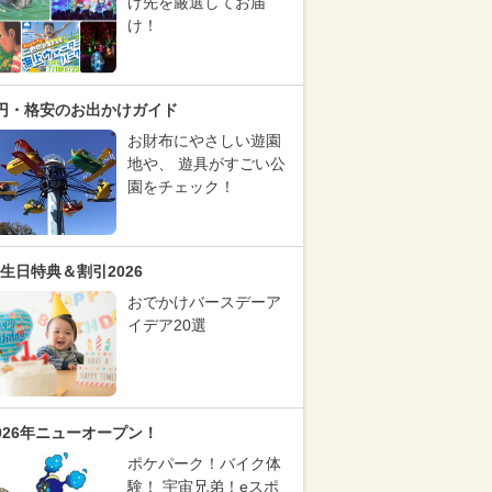
け先を厳選してお届
け！
円・格安のお出かけガイド
お財布にやさしい遊園
地や、 遊具がすごい公
園をチェック！
生日特典＆割引2026
おでかけバースデーア
イデア20選
026年ニューオープン！
ポケパーク！バイク体
験！ 宇宙兄弟！eスポ