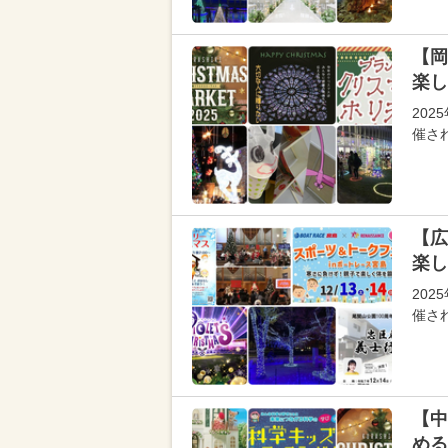
【岡
楽し
202
催さ
【広
楽し
202
催さ
【中
める