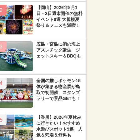
【岡山】2026年8月1
2
日・2日週末開催の無料
イベント6選 大規模夏
祭り＆フェスも満喫！
広島・宮島に初の海上
3
アスレチック誕生 ジ
ェットスキー＆BBQも
全国の推しポケモン15
4
体が集まる物産展が鳥
取で初開催 スタンプ
ラリーで景品GETも！
【香川】2026年夏休み
5
に行きたい！おすすめ
水遊びスポット9選 人
気＆穴場＆無料も