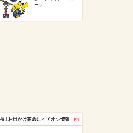
ーツ！
必見! お出かけ家族にイチオシ情報
PR