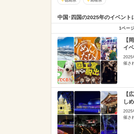
徳島県
島根県
中国･四国の
2025年のイベン
1ページ
【岡
イベ
202
催さ
【広
しめ
202
催さ