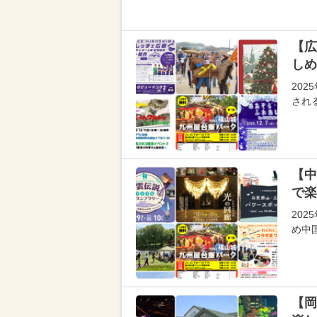
【広
しめ
20
され
【中
で楽
20
め中
【岡