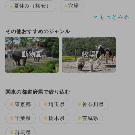
夏休み（格安）
穴場
夏休み（穴場）
冬休み
その他おすすめのジャンル
夏休み（観光）
夏休み（涼しい）
動物園
牧場
雨の日OK
日帰り
ランキング
クリスマス
厳選お出かけまとめ
関東の都道府県で絞り込む
東京都
埼玉県
神奈川県
千葉県
栃木県
茨城県
群馬県