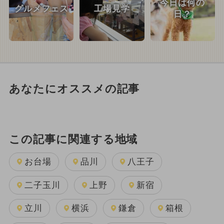
今日は何の
グルメフェス
工場見学
日？
あなたにオススメの記事
この記事に関連する地域
お台場
品川
八王子
二子玉川
上野
新宿
立川
横浜
鎌倉
箱根