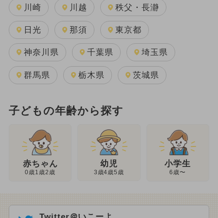
川崎
川越
秩父・長瀞
日光
那須
東京都
神奈川県
千葉県
埼玉県
群馬県
栃木県
茨城県
子どもの年齢から探す
幼児
赤ちゃん
小学生
3歳4歳5歳
0歳1歳2歳
6歳〜
Twitter＠いこーよ