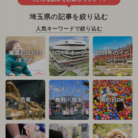
埼玉県の記事を絞り込む
人気キーワードで絞り込む
厳選お出かけ
2026年オープ
2026年のイベ
まとめ
ン
ント
恐竜
無料・格安
雨の日OK