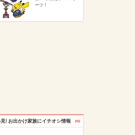
ーツ！
必見! お出かけ家族にイチオシ情報
PR