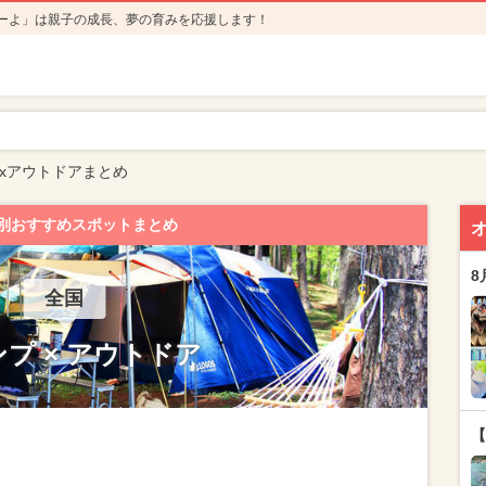
ーよ」は親子の成長、夢の育みを応援します！
xアウトドアまとめ
別おすすめスポットまとめ
8
全国
プ × アウトドア
【