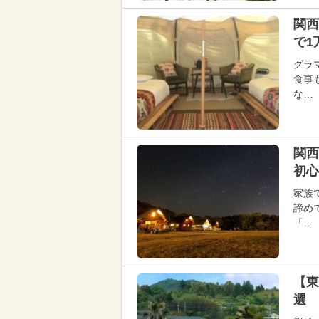
関西
で1
グラ
食事
な…
関
初心
家族
諦め
「…
【東
選 