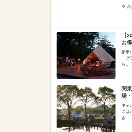
高
【2
お得
豪華
「グ
も…
関東
場・
キャ
には
き…