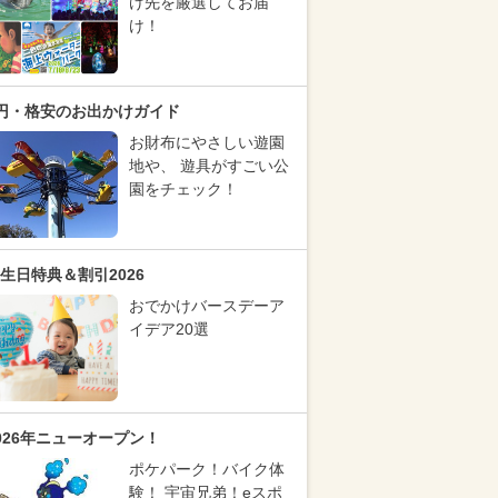
け先を厳選してお届
け！
円・格安のお出かけガイド
お財布にやさしい遊園
地や、 遊具がすごい公
園をチェック！
生日特典＆割引2026
おでかけバースデーア
イデア20選
026年ニューオープン！
ポケパーク！バイク体
験！ 宇宙兄弟！eスポ