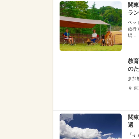
関東
ラン
ペッ
旅行
場…
教育
のた
参加
東
関東
選 
「キ