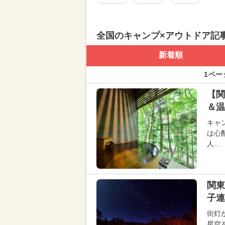
全国のキャンプ×アウトドア記
新着順
1ペー
【関
＆温
キャ
は心
人…
関
子連
街灯
星空