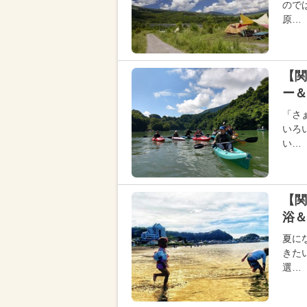
ので
原…
【関
ー＆
「さ
いろ
い…
【関
浴＆
夏に
きた
選…