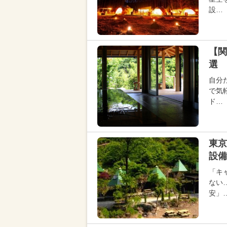
設…
【関
選 
自分
で気
ド…
東京
設備
「キ
ない
安」