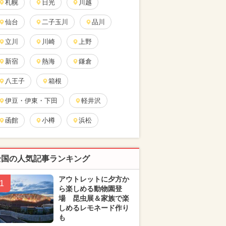
札幌
日光
川越
仙台
二子玉川
品川
立川
川崎
上野
新宿
熱海
鎌倉
八王子
箱根
伊豆・伊東・下田
軽井沢
函館
小樽
浜松
全国の人気記事ランキング
アウトレットに夕方か
1
ら楽しめる動物園登
場 昆虫展＆家族で楽
しめるレモネード作り
も