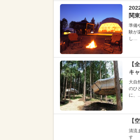
20
関東
準備
験が
し…
【全
キ
大自
のひ
に、
【空
清流
す