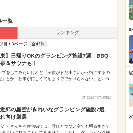
事一覧
0
ランキング
ジ目 / 3ページ
全43件
東】日帰りOKのグランピング施設7選 BBQ
泉＆サウナも！
ンプをしてみたいけれど「子供がまだ小さいから宿泊するの
誕
配」とか「仕事が忙しくて泊まりででかけられない」という
2023年07月05日
東近郊の星空がきれいなグランピング施設7選
れ向け厳選
2
がたくさんある住宅街では、雲ひとつない空でも明るすぎて
をきれいに見ることはできません。しかし、グランピング施