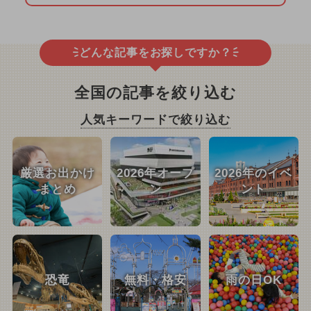
どんな記事をお探しですか？
全国の記事を絞り込む
人気キーワードで絞り込む
厳選お出かけ
2026年オープ
2026年のイベ
まとめ
ン
ント
恐竜
無料・格安
雨の日OK