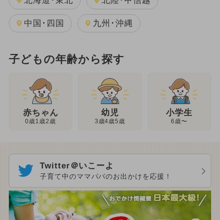
北海道･東北
北陸･甲信越
中国･四国
九州･沖縄
子どもの年齢から探す
幼児
赤ちゃん
小学生
3歳4歳5歳
0歳1歳2歳
6歳〜
Twitter＠いこーよ
子育て中のママパパのお出かけを応援！