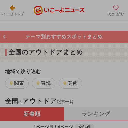
いこーよトップ
あとで読む
テーマ別おすすめスポットまとめ
全国のアウトドアまとめ
地域で絞り込む
関東
東海
関西
全国
アウトドア
の
記事一覧
新着順
ランキング
1ページ目 / 4ページ
全64件