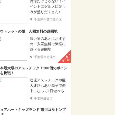
野球だけじゃない！イ
ベントにグルメに楽し
みが盛りだくさん♪
千葉県千葉市美浜区
ウトレットの隣 入園無料の遊園地
買い物のあとにおすす
め！入園無料で気軽に
遊べる遊園地
クーポン
千葉県木更津市
本最大級のアスレチック！100個のポイン
を挑戦！
幼児アスレチックや巨
大迷路もあり親子で夢
中になって1日遊べる
千葉県野田市
ュアハートキッズランド 市川コルトンプ
ザ