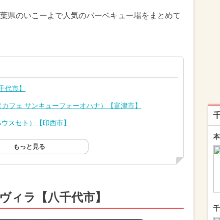
葉県のいこーよで人気のバーベキュー場をまとめて
千代市】
-087（カフェ サンキューフォーオハナ）【富津市】
ーハウスセト）【印西市】
本
もっと見る
ゴヴィラ【八千代市】
千