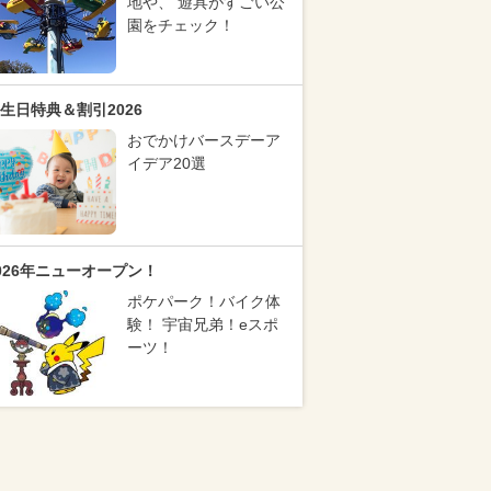
地や、 遊具がすごい公
園をチェック！
生日特典＆割引2026
おでかけバースデーア
イデア20選
026年ニューオープン！
ポケパーク！バイク体
験！ 宇宙兄弟！eスポ
ーツ！