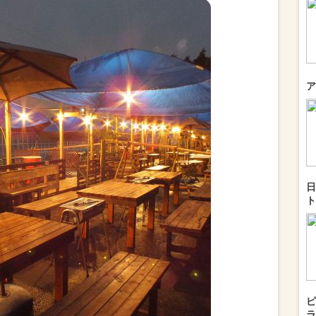
ア
日
ト
ピ
ラ