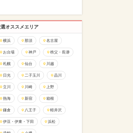
厳選オススメエリア
横浜
那須
名古屋
お台場
神戸
秩父・長瀞
札幌
仙台
川越
日光
二子玉川
品川
立川
川崎
上野
熱海
新宿
箱根
鎌倉
八王子
軽井沢
伊豆・伊東・下田
浜松