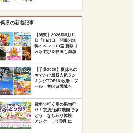
函館
小樽
千葉県の新着記事
【関東】2026年8月11
日「山の日」開催の無
料イベント10選 夏祭り
＆水遊び＆映画も満喫
【千葉2026】夏休みの
おでかけ最新人気ラン
キングTOP10 牧場・プ
ール・室内遊園地も
電車で行く夏の果物狩
り！京成沿線7農園でぶ
どう・なし狩り体験
アンケートで割引に