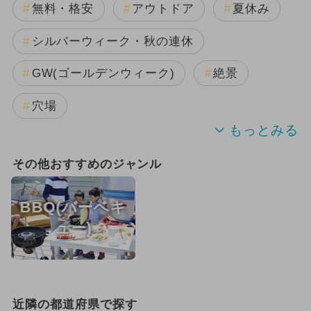
無料・格安
アウトドア
夏休み
シルバーウィーク・秋の連休
GW(ゴールデンウィーク)
絶景
穴場
夏休み（穴場）
花火
その他おすすめのジャンル
1日中遊べる
冬休み
BBQ(バーベキ
厳選お出かけまとめ
ュー)
近隣の都道府県で探す