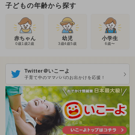
子どもの年齢から探す
幼児
赤ちゃん
小学生
3歳4歳5歳
0歳1歳2歳
6歳〜
Twitter＠いこーよ
子育て中のママパパのお出かけを応援！