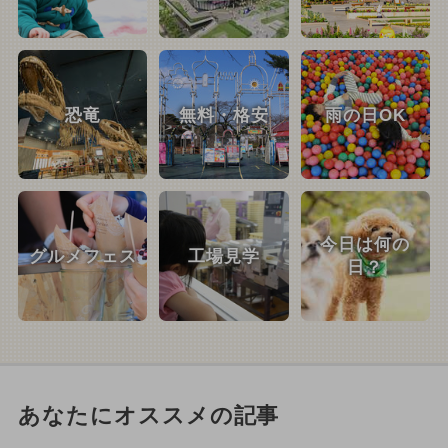
恐竜
無料・格安
雨の日OK
今日は何の
グルメフェス
工場見学
日？
あなたにオススメの記事